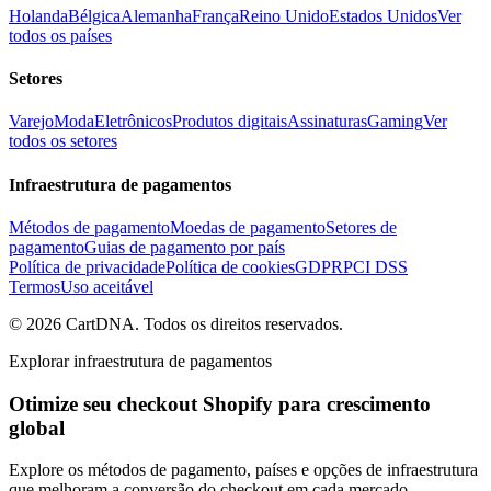
Holanda
Bélgica
Alemanha
França
Reino Unido
Estados Unidos
Ver
todos os países
Setores
Varejo
Moda
Eletrônicos
Produtos digitais
Assinaturas
Gaming
Ver
todos os setores
Infraestrutura de pagamentos
Métodos de pagamento
Moedas de pagamento
Setores de
pagamento
Guias de pagamento por país
Política de privacidade
Política de cookies
GDPR
PCI DSS
Termos
Uso aceitável
©
2026
CartDNA
.
Todos os direitos reservados
.
Explorar infraestrutura de pagamentos
Otimize seu checkout Shopify para crescimento
global
Explore os métodos de pagamento, países e opções de infraestrutura
que melhoram a conversão do checkout em cada mercado.