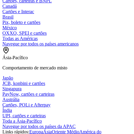
Cartões, carteiras e BNPL
Canadá
Cartões e Interac
Brasil
Pix, boleto e cartões
México
OXXO, SPEI e cartões
Todas as Américas
Navegue por todos os países americanos
Ásia-Pacífico
Comportamento de mercado misto
Japão
JCB, konbini e cartões
Singapura
PayNow, cartões e carteiras
Austrália
Cartões, POLi e Afterpay
Índia
UPI, cartões e carteiras
Toda a Ásia-Pacífico
Navegue por todos os países da APAC
Links rápidos:
Europa
Ásia
Oriente Médio
América do