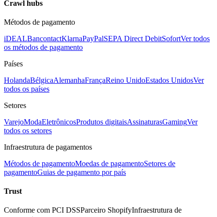
Crawl hubs
Métodos de pagamento
iDEAL
Bancontact
Klarna
PayPal
SEPA Direct Debit
Sofort
Ver todos
os métodos de pagamento
Países
Holanda
Bélgica
Alemanha
França
Reino Unido
Estados Unidos
Ver
todos os países
Setores
Varejo
Moda
Eletrônicos
Produtos digitais
Assinaturas
Gaming
Ver
todos os setores
Infraestrutura de pagamentos
Métodos de pagamento
Moedas de pagamento
Setores de
pagamento
Guias de pagamento por país
Trust
Conforme com PCI DSS
Parceiro Shopify
Infraestrutura de