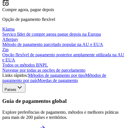
Compre agora, pague depois
Opção de pagamento flexível
Klarna
Serviço líder de compre agora pague depois na Europa
Afterpay
Método de pagamento parcelado popular na AU e EUA
Zip
Opção flexível de pagamento posterior amplamente utilizada na AU
e EUA
Todos os métodos BNPL
Navegue por todas as opções de parcelamento
Links rápidos:
Métodos de pagamento por tipo
Métodos de
pagamento por país
Moedas de pagamento
Países
Guia de pagamentos global
Explore preferências de pagamento, métodos e melhores práticas
para mais de 200 países e territórios.