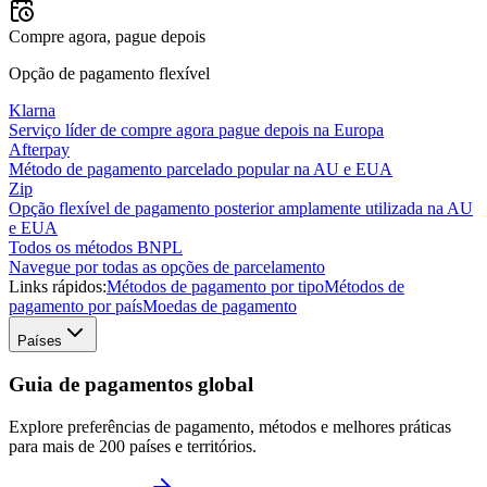
Compre agora, pague depois
Opção de pagamento flexível
Klarna
Serviço líder de compre agora pague depois na Europa
Afterpay
Método de pagamento parcelado popular na AU e EUA
Zip
Opção flexível de pagamento posterior amplamente utilizada na AU
e EUA
Todos os métodos BNPL
Navegue por todas as opções de parcelamento
Links rápidos:
Métodos de pagamento por tipo
Métodos de
pagamento por país
Moedas de pagamento
Países
Guia de pagamentos global
Explore preferências de pagamento, métodos e melhores práticas
para mais de 200 países e territórios.