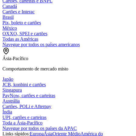
Cartões, carteiras e BNPL
Canadá
Cartões e Interac
Brasil
Pix, boleto e cartões
México
OXXO, SPEI e cartões
Todas as Américas
Navegue por todos os países americanos
Ásia-Pacífico
Comportamento de mercado misto
Japão
JCB, konbini e cartões
Singapura
PayNow, cartões e carteiras
Austrália
Cartões, POLi e Afterpay
Índia
UPI, cartões e carteiras
Toda a Ásia-Pacífico
Navegue por todos os países da APAC
Links rápidos:
Europa
Ásia
Oriente Médio
América do