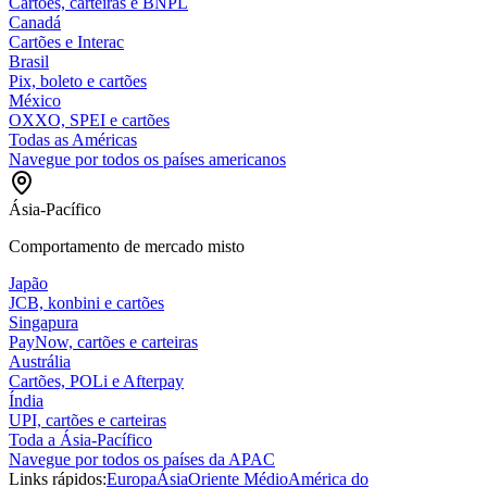
Cartões, carteiras e BNPL
Canadá
Cartões e Interac
Brasil
Pix, boleto e cartões
México
OXXO, SPEI e cartões
Todas as Américas
Navegue por todos os países americanos
Ásia-Pacífico
Comportamento de mercado misto
Japão
JCB, konbini e cartões
Singapura
PayNow, cartões e carteiras
Austrália
Cartões, POLi e Afterpay
Índia
UPI, cartões e carteiras
Toda a Ásia-Pacífico
Navegue por todos os países da APAC
Links rápidos:
Europa
Ásia
Oriente Médio
América do