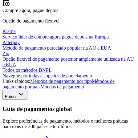
Compre agora, pague depois
Opção de pagamento flexível
Klarna
Serviço líder de compre agora pague depois na Europa
Afterpay
Método de pagamento parcelado popular na AU e EUA
Zip
Opção flexível de pagamento posterior amplamente utilizada na AU
e EUA
Todos os métodos BNPL
Navegue por todas as opções de parcelamento
Links rápidos:
Métodos de pagamento por tipo
Métodos de
pagamento por país
Moedas de pagamento
Países
Guia de pagamentos global
Explore preferências de pagamento, métodos e melhores práticas
para mais de 200 países e territórios.