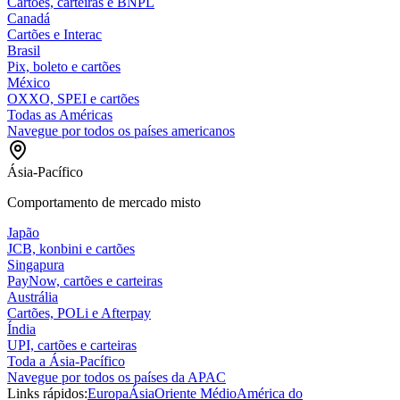
Cartões, carteiras e BNPL
Canadá
Cartões e Interac
Brasil
Pix, boleto e cartões
México
OXXO, SPEI e cartões
Todas as Américas
Navegue por todos os países americanos
Ásia-Pacífico
Comportamento de mercado misto
Japão
JCB, konbini e cartões
Singapura
PayNow, cartões e carteiras
Austrália
Cartões, POLi e Afterpay
Índia
UPI, cartões e carteiras
Toda a Ásia-Pacífico
Navegue por todos os países da APAC
Links rápidos:
Europa
Ásia
Oriente Médio
América do