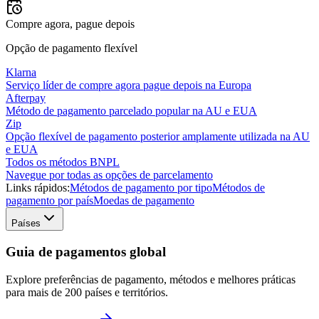
Compre agora, pague depois
Opção de pagamento flexível
Klarna
Serviço líder de compre agora pague depois na Europa
Afterpay
Método de pagamento parcelado popular na AU e EUA
Zip
Opção flexível de pagamento posterior amplamente utilizada na AU
e EUA
Todos os métodos BNPL
Navegue por todas as opções de parcelamento
Links rápidos:
Métodos de pagamento por tipo
Métodos de
pagamento por país
Moedas de pagamento
Países
Guia de pagamentos global
Explore preferências de pagamento, métodos e melhores práticas
para mais de 200 países e territórios.