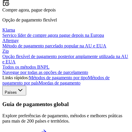
Compre agora, pague depois
Opção de pagamento flexível
Klarna
Serviço líder de compre agora pague depois na Europa
Afterpay
Método de pagamento parcelado popular na AU e EUA
Zip
Opção flexível de pagamento posterior amplamente utilizada na AU
e EUA
Todos os métodos BNPL
Navegue por todas as opções de parcelamento
Links rápidos:
Métodos de pagamento por tipo
Métodos de
pagamento por país
Moedas de pagamento
Países
Guia de pagamentos global
Explore preferências de pagamento, métodos e melhores práticas
para mais de 200 países e territórios.