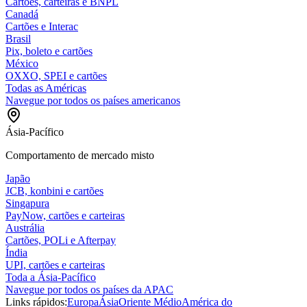
Cartões, carteiras e BNPL
Canadá
Cartões e Interac
Brasil
Pix, boleto e cartões
México
OXXO, SPEI e cartões
Todas as Américas
Navegue por todos os países americanos
Ásia-Pacífico
Comportamento de mercado misto
Japão
JCB, konbini e cartões
Singapura
PayNow, cartões e carteiras
Austrália
Cartões, POLi e Afterpay
Índia
UPI, cartões e carteiras
Toda a Ásia-Pacífico
Navegue por todos os países da APAC
Links rápidos:
Europa
Ásia
Oriente Médio
América do