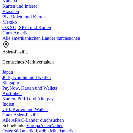
Kanada
Karten und Interac
Brasilien
Pix, Boleto und Karten
Mexiko
OXXO, SPEI und Karten
Ganz Amerika
Alle amerikanischen Länder durchsuchen
Asien-Pazifik
Gemischtes Marktverhalten
Japan
JCB, Konbini und Karten
Singapur
PayNow, Karten und Wallets
Australien
Karten, POLi und Afterpay
Indien
UPI, Karten und Wallets
Ganz Asien-Pazifik
Alle APAC-Länder durchsuchen
Schnelllinks:
Europa
Asien
Naher
Osten
Südamerika
Karibik
Mittelamerika