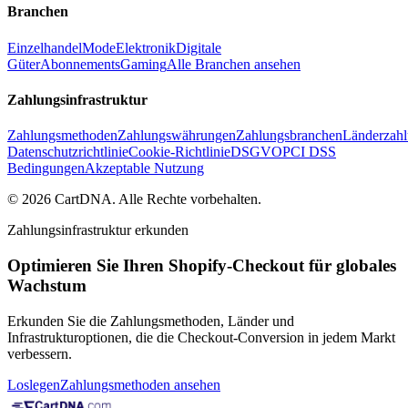
Branchen
Einzelhandel
Mode
Elektronik
Digitale
Güter
Abonnements
Gaming
Alle Branchen ansehen
Zahlungsinfrastruktur
Zahlungsmethoden
Zahlungswährungen
Zahlungsbranchen
Länderzahl
Datenschutzrichtlinie
Cookie-Richtlinie
DSGVO
PCI DSS
Bedingungen
Akzeptable Nutzung
©
2026
CartDNA
.
Alle Rechte vorbehalten
.
Zahlungsinfrastruktur erkunden
Optimieren Sie Ihren Shopify-Checkout für globales
Wachstum
Erkunden Sie die Zahlungsmethoden, Länder und
Infrastrukturoptionen, die die Checkout-Conversion in jedem Markt
verbessern.
Loslegen
Zahlungsmethoden ansehen