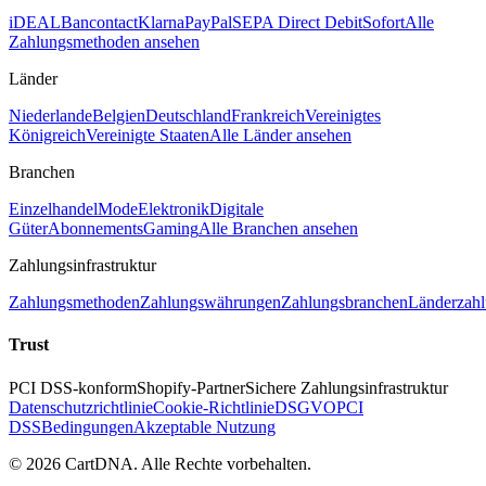
iDEAL
Bancontact
Klarna
PayPal
SEPA Direct Debit
Sofort
Alle
Zahlungsmethoden ansehen
Länder
Niederlande
Belgien
Deutschland
Frankreich
Vereinigtes
Königreich
Vereinigte Staaten
Alle Länder ansehen
Branchen
Einzelhandel
Mode
Elektronik
Digitale
Güter
Abonnements
Gaming
Alle Branchen ansehen
Zahlungsinfrastruktur
Zahlungsmethoden
Zahlungswährungen
Zahlungsbranchen
Länderzahl
Trust
PCI DSS-konform
Shopify-Partner
Sichere Zahlungsinfrastruktur
Datenschutzrichtlinie
Cookie-Richtlinie
DSGVO
PCI
DSS
Bedingungen
Akzeptable Nutzung
©
2026
CartDNA
.
Alle Rechte vorbehalten
.