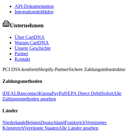
API-Dokumentation
Integrationsleitfäden
Unternehmen
Über CartDNA
Warum CartDNA
Unsere Geschichte
Partner
Kontakt
PCI DSS-konform
Shopify-Partner
Sichere Zahlungsinfrastruktur
Zahlungsmethoden
iDEAL
Bancontact
Klarna
PayPal
SEPA Direct Debit
Sofort
Alle
Zahlungsmethoden ansehen
Länder
Niederlande
Belgien
Deutschland
Frankreich
Vereinigtes
Königreich
Vereinigte Staaten
Alle Länder ansehen