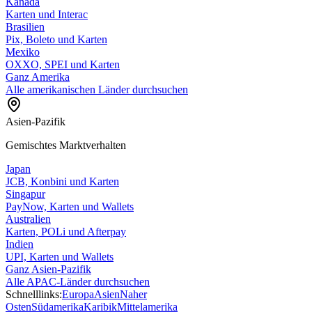
Kanada
Karten und Interac
Brasilien
Pix, Boleto und Karten
Mexiko
OXXO, SPEI und Karten
Ganz Amerika
Alle amerikanischen Länder durchsuchen
Asien-Pazifik
Gemischtes Marktverhalten
Japan
JCB, Konbini und Karten
Singapur
PayNow, Karten und Wallets
Australien
Karten, POLi und Afterpay
Indien
UPI, Karten und Wallets
Ganz Asien-Pazifik
Alle APAC-Länder durchsuchen
Schnelllinks:
Europa
Asien
Naher
Osten
Südamerika
Karibik
Mittelamerika