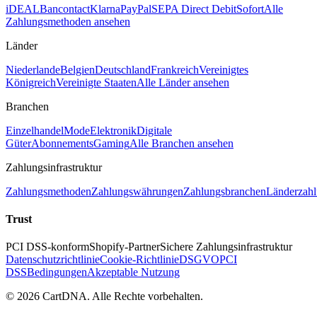
iDEAL
Bancontact
Klarna
PayPal
SEPA Direct Debit
Sofort
Alle
Zahlungsmethoden ansehen
Länder
Niederlande
Belgien
Deutschland
Frankreich
Vereinigtes
Königreich
Vereinigte Staaten
Alle Länder ansehen
Branchen
Einzelhandel
Mode
Elektronik
Digitale
Güter
Abonnements
Gaming
Alle Branchen ansehen
Zahlungsinfrastruktur
Zahlungsmethoden
Zahlungswährungen
Zahlungsbranchen
Länderzahl
Trust
PCI DSS-konform
Shopify-Partner
Sichere Zahlungsinfrastruktur
Datenschutzrichtlinie
Cookie-Richtlinie
DSGVO
PCI
DSS
Bedingungen
Akzeptable Nutzung
©
2026
CartDNA
.
Alle Rechte vorbehalten
.