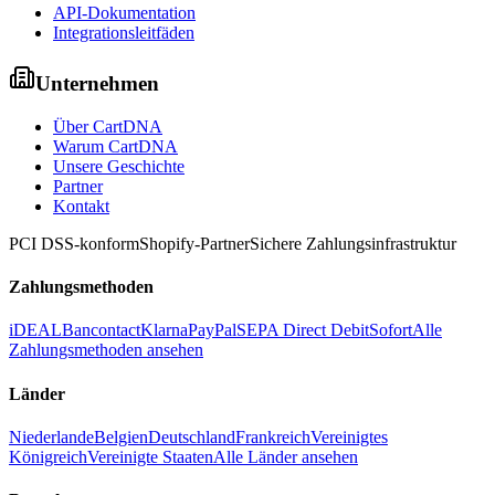
API-Dokumentation
Integrationsleitfäden
Unternehmen
Über CartDNA
Warum CartDNA
Unsere Geschichte
Partner
Kontakt
PCI DSS-konform
Shopify-Partner
Sichere Zahlungsinfrastruktur
Zahlungsmethoden
iDEAL
Bancontact
Klarna
PayPal
SEPA Direct Debit
Sofort
Alle
Zahlungsmethoden ansehen
Länder
Niederlande
Belgien
Deutschland
Frankreich
Vereinigtes
Königreich
Vereinigte Staaten
Alle Länder ansehen