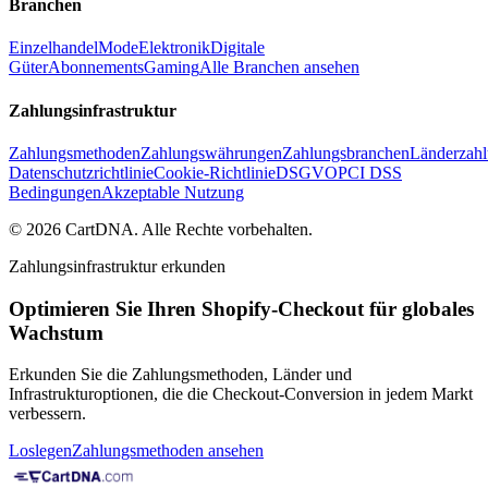
Branchen
Einzelhandel
Mode
Elektronik
Digitale
Güter
Abonnements
Gaming
Alle Branchen ansehen
Zahlungsinfrastruktur
Zahlungsmethoden
Zahlungswährungen
Zahlungsbranchen
Länderzahl
Datenschutzrichtlinie
Cookie-Richtlinie
DSGVO
PCI DSS
Bedingungen
Akzeptable Nutzung
©
2026
CartDNA
.
Alle Rechte vorbehalten
.
Zahlungsinfrastruktur erkunden
Optimieren Sie Ihren Shopify-Checkout für globales
Wachstum
Erkunden Sie die Zahlungsmethoden, Länder und
Infrastrukturoptionen, die die Checkout-Conversion in jedem Markt
verbessern.
Loslegen
Zahlungsmethoden ansehen