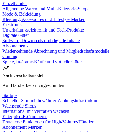
Einzelhandel
Allgemeine Waren und Multi-Kategorie-Shops
Mode & Bekleidung
Kleidung, Accessoires und Lifestyle-Marken
Elektronik
Unterhaltungselektronik und Tech-Produkte
Digitale Güter
Software, Downloads und digitale Inhalte
Abonnements
Wiederkehrende Abrechnung und Mitgliedschaftsmodelle
Gaming
Spiele, In-Game-Käufe und virtuelle Güter
Nach Geschäftsmodell
Auf Händlerbedarf zugeschnitten
Startups
Schneller Start mit bewährter Zahlungsinfrastruktur
Wachsende Shops
International mit Vertrauen wachsen
Enterprise-E-Commerce
Erweiterte Funktionen für High-Volume-Händler
Abonnement-Marken