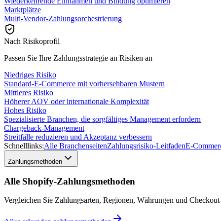
Wiederkehrende Einnahmen und Bindung optimieren
Marktplätze
Multi-Vendor-Zahlungsorchestrierung
Nach Risikoprofil
Passen Sie Ihre Zahlungsstrategie an Risiken an
Niedriges Risiko
Standard-E-Commerce mit vorhersehbaren Mustern
Mittleres Risiko
Höherer AOV oder internationale Komplexität
Hohes Risiko
Spezialisierte Branchen, die sorgfältiges Management erfordern
Chargeback-Management
Streitfälle reduzieren und Akzeptanz verbessern
Schnelllinks:
Alle Branchenseiten
Zahlungsrisiko-Leitfaden
E-Commerc
Zahlungsmethoden
Alle Shopify-Zahlungsmethoden
Vergleichen Sie Zahlungsarten, Regionen, Währungen und Checkout-