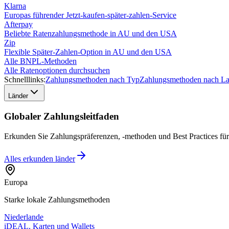
Klarna
Europas führender Jetzt-kaufen-später-zahlen-Service
Afterpay
Beliebte Ratenzahlungsmethode in AU und den USA
Zip
Flexible Später-Zahlen-Option in AU und den USA
Alle BNPL-Methoden
Alle Ratenoptionen durchsuchen
Schnelllinks:
Zahlungsmethoden nach Typ
Zahlungsmethoden nach L
Länder
Globaler Zahlungsleitfaden
Erkunden Sie Zahlungspräferenzen, -methoden und Best Practices fü
Alles erkunden
länder
Europa
Starke lokale Zahlungsmethoden
Niederlande
iDEAL, Karten und Wallets