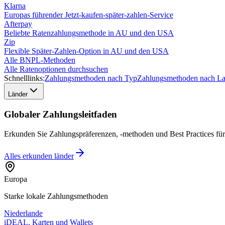
Klarna
Europas führender Jetzt-kaufen-später-zahlen-Service
Afterpay
Beliebte Ratenzahlungsmethode in AU und den USA
Zip
Flexible Später-Zahlen-Option in AU und den USA
Alle BNPL-Methoden
Alle Ratenoptionen durchsuchen
Schnelllinks:
Zahlungsmethoden nach Typ
Zahlungsmethoden nach L
Länder
Globaler Zahlungsleitfaden
Erkunden Sie Zahlungspräferenzen, -methoden und Best Practices fü
Alles erkunden
länder
Europa
Starke lokale Zahlungsmethoden
Niederlande
iDEAL, Karten und Wallets