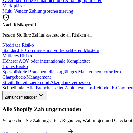
Wiederkehrende Einnahmen und Bindung optimieren
Marktplätze
Multi-Vendor-Zahlungsorchestrierung
Nach Risikoprofil
Passen Sie Ihre Zahlungsstrategie an Risiken an
Niedriges Risiko
Standard-E-Commerce mit vorhersehbaren Mustern
Mittleres Risiko
Höherer AOV oder internationale Komplexität
Hohes Risiko
Spezialisierte Branchen, die sorgfältiges Management erfordern
Chargeback-Management
Streitfälle reduzieren und Akzeptanz verbessern
Schnelllinks:
Alle Branchenseiten
Zahlungsrisiko-Leitfaden
E-Commerc
Zahlungsmethoden
Alle Shopify-Zahlungsmethoden
Vergleichen Sie Zahlungsarten, Regionen, Währungen und Checkout-