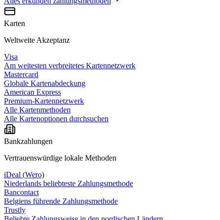
Alles erkunden
zahlungsmethoden
Karten
Weltweite Akzeptanz
Visa
Am weitesten verbreitetes Kartennetzwerk
Mastercard
Globale Kartenabdeckung
American Express
Premium-Kartennetzwerk
Alle Kartenmethoden
Alle Kartenoptionen durchsuchen
Bankzahlungen
Vertrauenswürdige lokale Methoden
iDeal (Wero)
Niederlands beliebteste Zahlungsmethode
Bancontact
Belgiens führende Zahlungsmethode
Trustly
Beliebte Zahlungsweise in den nordischen Ländern