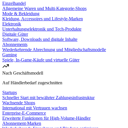
Einzelhandel
Allgemeine Waren und Multi-Kategorie-Shops
Mode & Bekleidung
Kleidung, Accessoires und Lifestyle-Marken
Elektronik
Unterhaltungselektronik und Tech-Produkte
Digitale Güter
Software, Downloads und digitale Inhalte
Abonnements
Wiederkehrende Abrechnung und Mitgliedschaftsmodelle
Gaming
Spiele, In-Game-Käufe und virtuelle Güter
Nach Geschäftsmodell
Auf Händlerbedarf zugeschnitten
Startups
Schneller Start mit bewährter Zahlungsinfrastruktur
Wachsende Shops
International mit Vertrauen wachsen
Enterprise-E-Commerce
Erweiterte Funktionen für High-Volume-Händler
Abonnement-Marken