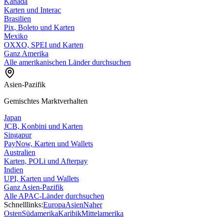
Kanada
Karten und Interac
Brasilien
Pix, Boleto und Karten
Mexiko
OXXO, SPEI und Karten
Ganz Amerika
Alle amerikanischen Länder durchsuchen
Asien-Pazifik
Gemischtes Marktverhalten
Japan
JCB, Konbini und Karten
Singapur
PayNow, Karten und Wallets
Australien
Karten, POLi und Afterpay
Indien
UPI, Karten und Wallets
Ganz Asien-Pazifik
Alle APAC-Länder durchsuchen
Schnelllinks:
Europa
Asien
Naher
Osten
Südamerika
Karibik
Mittelamerika