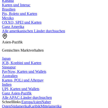
Kanada
Karten und Interac
Brasilien
Pix, Boleto und Karten
Mexiko
OXXO, SPEI und Karten
Ganz Amerika
Alle amerikanischen Länder durchsuchen
Asien-Pazifik
Gemischtes Marktverhalten
Japan
JCB, Konbini und Karten
Singapur
PayNow, Karten und Wallets
Australien
Karten, POLi und Afterpay
Indien
UPI, Karten und Wallets
Ganz Asien-Pazifik
Alle APAC-Länder durchsuchen
Schnelllinks:
Europa
Asien
Naher
Osten
Südamerika
Karibik
Mittelamerika