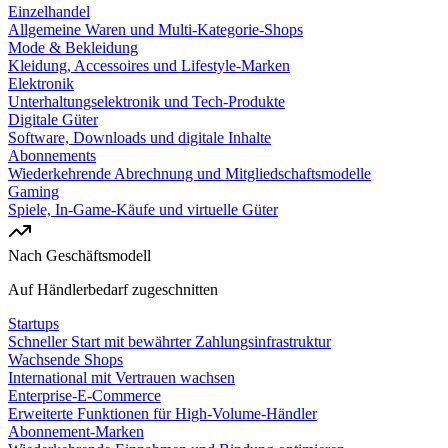
Einzelhandel
Allgemeine Waren und Multi-Kategorie-Shops
Mode & Bekleidung
Kleidung, Accessoires und Lifestyle-Marken
Elektronik
Unterhaltungselektronik und Tech-Produkte
Digitale Güter
Software, Downloads und digitale Inhalte
Abonnements
Wiederkehrende Abrechnung und Mitgliedschaftsmodelle
Gaming
Spiele, In-Game-Käufe und virtuelle Güter
Nach Geschäftsmodell
Auf Händlerbedarf zugeschnitten
Startups
Schneller Start mit bewährter Zahlungsinfrastruktur
Wachsende Shops
International mit Vertrauen wachsen
Enterprise-E-Commerce
Erweiterte Funktionen für High-Volume-Händler
Abonnement-Marken