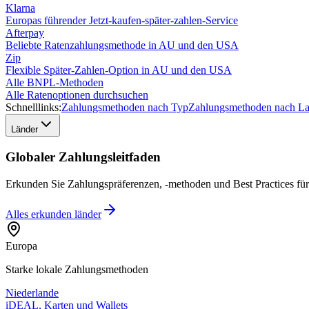
Klarna
Europas führender Jetzt-kaufen-später-zahlen-Service
Afterpay
Beliebte Ratenzahlungsmethode in AU und den USA
Zip
Flexible Später-Zahlen-Option in AU und den USA
Alle BNPL-Methoden
Alle Ratenoptionen durchsuchen
Schnelllinks:
Zahlungsmethoden nach Typ
Zahlungsmethoden nach L
Länder
Globaler Zahlungsleitfaden
Erkunden Sie Zahlungspräferenzen, -methoden und Best Practices fü
Alles erkunden
länder
Europa
Starke lokale Zahlungsmethoden
Niederlande
iDEAL, Karten und Wallets