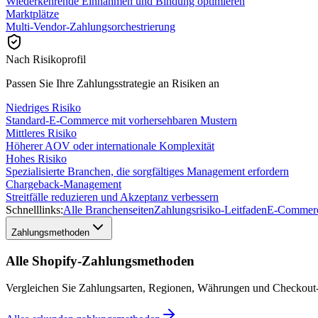
Wiederkehrende Einnahmen und Bindung optimieren
Marktplätze
Multi-Vendor-Zahlungsorchestrierung
Nach Risikoprofil
Passen Sie Ihre Zahlungsstrategie an Risiken an
Niedriges Risiko
Standard-E-Commerce mit vorhersehbaren Mustern
Mittleres Risiko
Höherer AOV oder internationale Komplexität
Hohes Risiko
Spezialisierte Branchen, die sorgfältiges Management erfordern
Chargeback-Management
Streitfälle reduzieren und Akzeptanz verbessern
Schnelllinks:
Alle Branchenseiten
Zahlungsrisiko-Leitfaden
E-Commerc
Zahlungsmethoden
Alle Shopify-Zahlungsmethoden
Vergleichen Sie Zahlungsarten, Regionen, Währungen und Checkout-