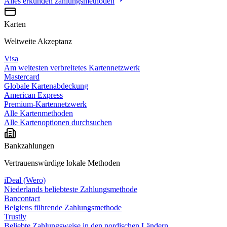
Alles erkunden
zahlungsmethoden
Karten
Weltweite Akzeptanz
Visa
Am weitesten verbreitetes Kartennetzwerk
Mastercard
Globale Kartenabdeckung
American Express
Premium-Kartennetzwerk
Alle Kartenmethoden
Alle Kartenoptionen durchsuchen
Bankzahlungen
Vertrauenswürdige lokale Methoden
iDeal (Wero)
Niederlands beliebteste Zahlungsmethode
Bancontact
Belgiens führende Zahlungsmethode
Trustly
Beliebte Zahlungsweise in den nordischen Ländern