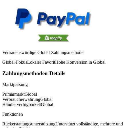
Vertrauenswürdige Global-Zahlungsmethode
Global-Fokus
Lokaler Favorit
Hohe Konversion in Global
Zahlungsmethoden-Details
Marktpassung
Primärmarkt
Global
Verbraucherwährung
Global
Händlerverfügbarkeit
Global
Funktionen
Rückerstattungsunterstützung
Unterstützt vollständige, mehrere und