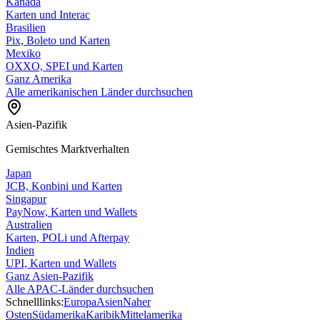
Kanada
Karten und Interac
Brasilien
Pix, Boleto und Karten
Mexiko
OXXO, SPEI und Karten
Ganz Amerika
Alle amerikanischen Länder durchsuchen
Asien-Pazifik
Gemischtes Marktverhalten
Japan
JCB, Konbini und Karten
Singapur
PayNow, Karten und Wallets
Australien
Karten, POLi und Afterpay
Indien
UPI, Karten und Wallets
Ganz Asien-Pazifik
Alle APAC-Länder durchsuchen
Schnelllinks:
Europa
Asien
Naher
Osten
Südamerika
Karibik
Mittelamerika