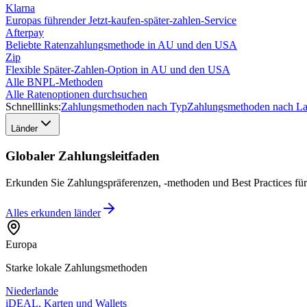
Klarna
Europas führender Jetzt-kaufen-später-zahlen-Service
Afterpay
Beliebte Ratenzahlungsmethode in AU und den USA
Zip
Flexible Später-Zahlen-Option in AU und den USA
Alle BNPL-Methoden
Alle Ratenoptionen durchsuchen
Schnelllinks:
Zahlungsmethoden nach Typ
Zahlungsmethoden nach L
Länder
Globaler Zahlungsleitfaden
Erkunden Sie Zahlungspräferenzen, -methoden und Best Practices fü
Alles erkunden
länder
Europa
Starke lokale Zahlungsmethoden
Niederlande
iDEAL, Karten und Wallets