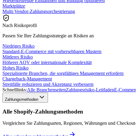
Wiederkehrende Einnahmen und Bindung optimieren
Marktplätze
Multi-Vendor-Zahlungsorchestrierung
Nach Risikoprofil
Passen Sie Ihre Zahlungsstrategie an Risiken an
Niedriges Risiko
Standard-E-Commerce mit vorhersehbaren Mustern
Mittleres Risiko
Höherer AOV oder internationale Komplexität
Hohes Risiko
Spezialisierte Branchen, die sorgfältiges Management erfordern
Chargeback-Management
Streitfälle reduzieren und Akzeptanz verbessern
Schnelllinks:
Alle Branchenseiten
Zahlungsrisiko-Leitfaden
E-Commerc
Zahlungsmethoden
Alle Shopify-Zahlungsmethoden
Vergleichen Sie Zahlungsarten, Regionen, Währungen und Checkout-