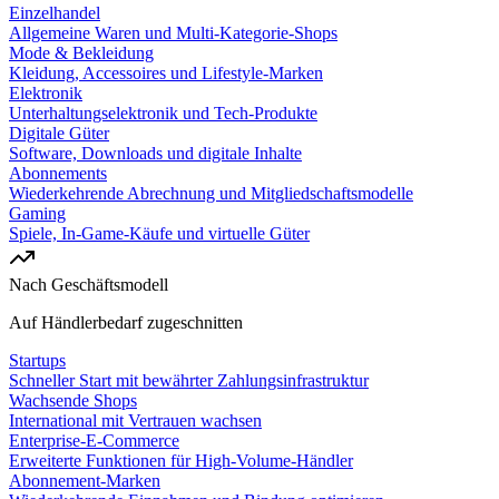
Einzelhandel
Allgemeine Waren und Multi-Kategorie-Shops
Mode & Bekleidung
Kleidung, Accessoires und Lifestyle-Marken
Elektronik
Unterhaltungselektronik und Tech-Produkte
Digitale Güter
Software, Downloads und digitale Inhalte
Abonnements
Wiederkehrende Abrechnung und Mitgliedschaftsmodelle
Gaming
Spiele, In-Game-Käufe und virtuelle Güter
Nach Geschäftsmodell
Auf Händlerbedarf zugeschnitten
Startups
Schneller Start mit bewährter Zahlungsinfrastruktur
Wachsende Shops
International mit Vertrauen wachsen
Enterprise-E-Commerce
Erweiterte Funktionen für High-Volume-Händler
Abonnement-Marken