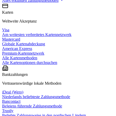
Alles erkunden
zahlungsmethoden
Karten
Weltweite Akzeptanz
Visa
Am weitesten verbreitetes Kartennetzwerk
Mastercard
Globale Kartenabdeckung
American Express
Premium-Kartennetzwerk
Alle Kartenmethoden
Alle Kartenoptionen durchsuchen
Bankzahlungen
Vertrauenswürdige lokale Methoden
iDeal (Wero)
Niederlands beliebteste Zahlungsmethode
Bancontact
Belgiens führende Zahlungsmethode
Trustly
Beliebte Zahlungsweise in den nordischen Ländern