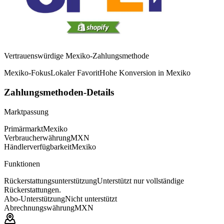
Vertrauenswürdige Mexiko-Zahlungsmethode
Mexiko-Fokus
Lokaler Favorit
Hohe Konversion in Mexiko
Zahlungsmethoden-Details
Marktpassung
Primärmarkt
Mexiko
Verbraucherwährung
MXN
Händlerverfügbarkeit
Mexiko
Funktionen
Rückerstattungsunterstützung
Unterstützt nur vollständige
Rückerstattungen.
Abo-Unterstützung
Nicht unterstützt
Abrechnungswährung
MXN