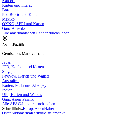
Kanada
Karten und Interac
Brasilien
Pix, Boleto und Karten
Mexiko
OXXO, SPEI und Karten
Ganz Amerika
Alle amerikanischen Länder durchsuchen
Asien-Pazifik
Gemischtes Marktverhalten
Japan
JCB, Konbini und Karten
Singapur
PayNow, Karten und Wallets
Australien
Karten, POLi und Afterpay
Indien
UPI, Karten und Wallets
Ganz Asien-Pazifik
Alle APAC-Länder durchsuchen
Schnelllinks:
Europa
Asien
Naher
Osten
Südamerika
Karibik
Mittelamerika