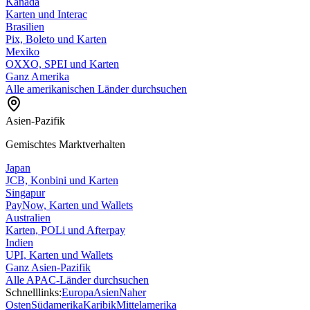
Kanada
Karten und Interac
Brasilien
Pix, Boleto und Karten
Mexiko
OXXO, SPEI und Karten
Ganz Amerika
Alle amerikanischen Länder durchsuchen
Asien-Pazifik
Gemischtes Marktverhalten
Japan
JCB, Konbini und Karten
Singapur
PayNow, Karten und Wallets
Australien
Karten, POLi und Afterpay
Indien
UPI, Karten und Wallets
Ganz Asien-Pazifik
Alle APAC-Länder durchsuchen
Schnelllinks:
Europa
Asien
Naher
Osten
Südamerika
Karibik
Mittelamerika