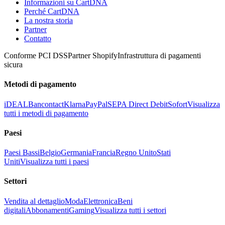
Informazioni su CartDNA
Perché CartDNA
La nostra storia
Partner
Contatto
Conforme PCI DSS
Partner Shopify
Infrastruttura di pagamenti
sicura
Metodi di pagamento
iDEAL
Bancontact
Klarna
PayPal
SEPA Direct Debit
Sofort
Visualizza
tutti i metodi di pagamento
Paesi
Paesi Bassi
Belgio
Germania
Francia
Regno Unito
Stati
Uniti
Visualizza tutti i paesi
Settori
Vendita al dettaglio
Moda
Elettronica
Beni
digitali
Abbonamenti
Gaming
Visualizza tutti i settori