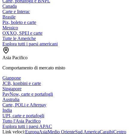
Carte, portafogli e BNPL
Canada
Carte e Interac
Brasile
Pix, boleto e carte
Messico
OXXO, SPEI e carte
Tutte le Americhe
Esplora tutti i paesi americani
Asia Pacifico
Comportamento di mercato misto
Giappone
JCB, konbini e carte
Singapore
PayNow, carte e portafogli
Australia
Carte, POLi e Afterpay
India
UPI, carte e portafogli
Tutto l'Asia Pacifico
Esplora tutti i paesi APAC
Link veloci:
Europa
Asia
Medio Oriente
Sud America
Caraibi
Centro