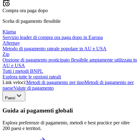
Compra ora paga dopo
Scelta di pagamento flessibile
Klarna
Servizio leader di compra ora paga dopo in Europa
Afterpay
Metodo di pagamento rateale popolare in AU e USA
Zip
Opzione di pagamento posticipato flessibile ampiamente utilizzata in
AU e USA
Tutti i metodi BNPL
Esplora tutte le opzioni rateali
Link veloci:
Metodi di pagamento per tipo
Metodi di pagamento per
paese
Valute di pagamento
Paesi
Guida ai pagamenti globali
Esplora preferenze di pagamento, metodi e best practice per oltre
200 paesi e territori.