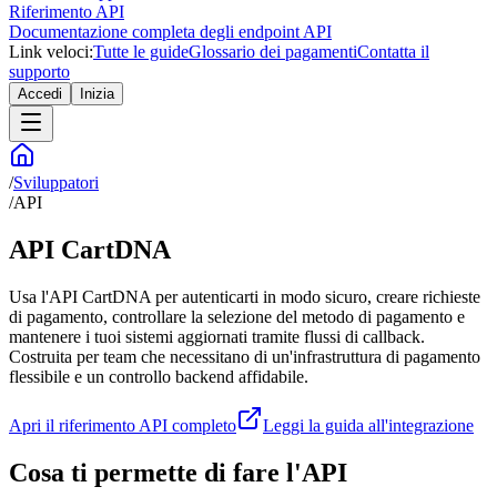
Riferimento API
Documentazione completa degli endpoint API
Link veloci:
Tutte le guide
Glossario dei pagamenti
Contatta il
supporto
Accedi
Inizia
/
Sviluppatori
/
API
API CartDNA
Usa l'API CartDNA per autenticarti in modo sicuro, creare richieste
di pagamento, controllare la selezione del metodo di pagamento e
mantenere i tuoi sistemi aggiornati tramite flussi di callback.
Costruita per team che necessitano di un'infrastruttura di pagamento
flessibile e un controllo backend affidabile.
Apri il riferimento API completo
Leggi la guida all'integrazione
Cosa ti permette di fare l'API