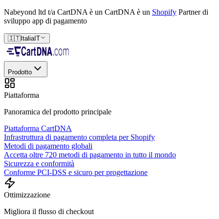
Nabeyond ltd t/a CartDNA è un
CartDNA è un
Shopify
Partner di
sviluppo app di pagamento
🇮🇹
Italia
IT
Prodotto
Piattaforma
Panoramica del prodotto principale
Piattaforma CartDNA
Infrastruttura di pagamento completa per Shopify
Metodi di pagamento globali
Accetta oltre 720 metodi di pagamento in tutto il mondo
Sicurezza e conformità
Conforme PCI-DSS e sicuro per progettazione
Ottimizzazione
Migliora il flusso di checkout