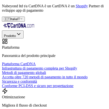
Nabeyond ltd t/a CartDNA è un
CartDNA è un
Shopify
Partner di
sviluppo app di pagamento
🇮🇹
Italia
IT
Prodotto
Piattaforma
Panoramica del prodotto principale
Piattaforma CartDNA
Infrastruttura di pagamento completa per Shopify
Metodi di pagamento globali
Accetta oltre 720 metodi di pagamento in tutto il mondo
Sicurezza e conformità
Conforme PCI-DSS e sicuro per progettazione
Ottimizzazione
Migliora il flusso di checkout