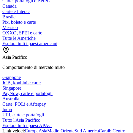
Carte, portafogli e BNPL
Canada
Carte e Interac
Brasile
Pix, boleto e carte
Messico
OXXO, SPEI e carte
Tutte le Americhe
Esplora tutti i paesi americani
Asia Pacifico
Comportamento di mercato misto
Giappone
JCB, konbini e carte
Singapore
PayNow, carte e portafogli
Australia
Carte, POLi e Afterpay
India
UPI, carte e portafogli
Tutto l'Asia Pacifico
Esplora tutti i paesi APAC
Link veloci:
Europa
Asia
Medio Oriente
Sud America
Caraibi
Centro