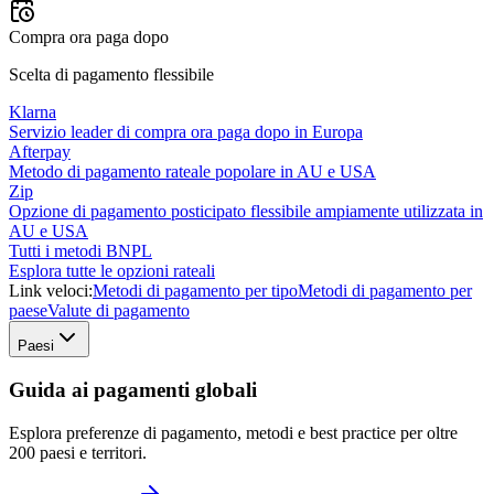
Compra ora paga dopo
Scelta di pagamento flessibile
Klarna
Servizio leader di compra ora paga dopo in Europa
Afterpay
Metodo di pagamento rateale popolare in AU e USA
Zip
Opzione di pagamento posticipato flessibile ampiamente utilizzata in
AU e USA
Tutti i metodi BNPL
Esplora tutte le opzioni rateali
Link veloci:
Metodi di pagamento per tipo
Metodi di pagamento per
paese
Valute di pagamento
Paesi
Guida ai pagamenti globali
Esplora preferenze di pagamento, metodi e best practice per oltre
200 paesi e territori.