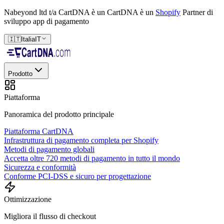
Nabeyond ltd t/a CartDNA è un
CartDNA è un
Shopify
Partner di
sviluppo app di pagamento
🇮🇹
Italia
IT
Prodotto
Piattaforma
Panoramica del prodotto principale
Piattaforma CartDNA
Infrastruttura di pagamento completa per Shopify
Metodi di pagamento globali
Accetta oltre 720 metodi di pagamento in tutto il mondo
Sicurezza e conformità
Conforme PCI-DSS e sicuro per progettazione
Ottimizzazione
Migliora il flusso di checkout