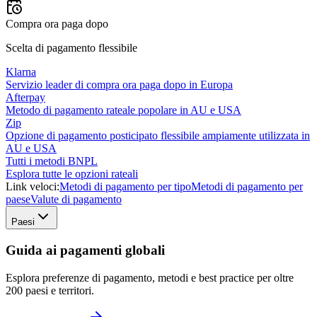
Compra ora paga dopo
Scelta di pagamento flessibile
Klarna
Servizio leader di compra ora paga dopo in Europa
Afterpay
Metodo di pagamento rateale popolare in AU e USA
Zip
Opzione di pagamento posticipato flessibile ampiamente utilizzata in
AU e USA
Tutti i metodi BNPL
Esplora tutte le opzioni rateali
Link veloci:
Metodi di pagamento per tipo
Metodi di pagamento per
paese
Valute di pagamento
Paesi
Guida ai pagamenti globali
Esplora preferenze di pagamento, metodi e best practice per oltre
200 paesi e territori.