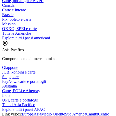
Carte, portafogli e BNPL
Canada
Carte e Interac
Brasile
Pix, boleto e carte
Messico
OXXO, SPEI e carte
Tutte le Americhe
Esplora tutti i paesi americani
Asia Pacifico
Comportamento di mercato misto
Giappone
JCB, konbini e carte
Singapore
PayNow, carte e portafogli
Australia
Carte, POLi e Afterpay
India
UPI, carte e portafogli
Tutto l'Asia Pacifico
Esplora tutti i paesi APAC
Link veloci:
Europa
Asia
Medio Oriente
Sud America
Caraibi
Centro