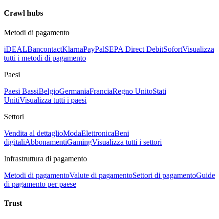
Crawl hubs
Metodi di pagamento
iDEAL
Bancontact
Klarna
PayPal
SEPA Direct Debit
Sofort
Visualizza
tutti i metodi di pagamento
Paesi
Paesi Bassi
Belgio
Germania
Francia
Regno Unito
Stati
Uniti
Visualizza tutti i paesi
Settori
Vendita al dettaglio
Moda
Elettronica
Beni
digitali
Abbonamenti
Gaming
Visualizza tutti i settori
Infrastruttura di pagamento
Metodi di pagamento
Valute di pagamento
Settori di pagamento
Guide
di pagamento per paese
Trust