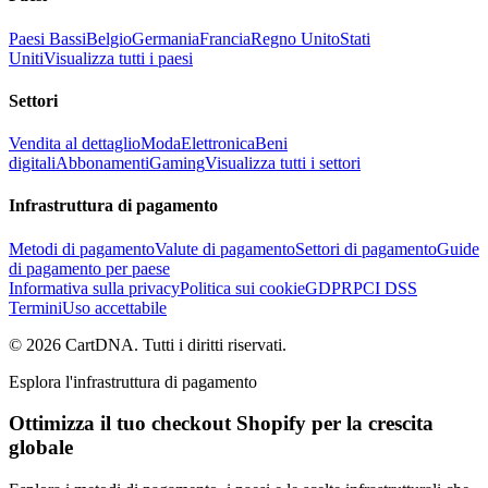
Paesi Bassi
Belgio
Germania
Francia
Regno Unito
Stati
Uniti
Visualizza tutti i paesi
Settori
Vendita al dettaglio
Moda
Elettronica
Beni
digitali
Abbonamenti
Gaming
Visualizza tutti i settori
Infrastruttura di pagamento
Metodi di pagamento
Valute di pagamento
Settori di pagamento
Guide
di pagamento per paese
Informativa sulla privacy
Politica sui cookie
GDPR
PCI DSS
Termini
Uso accettabile
©
2026
CartDNA
.
Tutti i diritti riservati
.
Esplora l'infrastruttura di pagamento
Ottimizza il tuo checkout Shopify per la crescita
globale