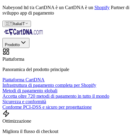
Nabeyond ltd t/a CartDNA è un
CartDNA è un
Shopify
Partner di
sviluppo app di pagamento
🇮🇹
Italia
IT
Prodotto
Piattaforma
Panoramica del prodotto principale
Piattaforma CartDNA
Infrastruttura di pagamento completa per Shopify
Metodi di pagamento globali
Accetta oltre 720 metodi di pagamento in tutto il mondo
Sicurezza e conformità
Conforme PCI-DSS e sicuro per progettazione
Ottimizzazione
Migliora il flusso di checkout