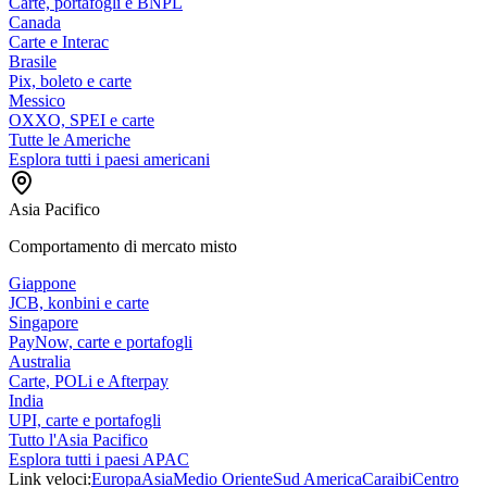
Carte, portafogli e BNPL
Canada
Carte e Interac
Brasile
Pix, boleto e carte
Messico
OXXO, SPEI e carte
Tutte le Americhe
Esplora tutti i paesi americani
Asia Pacifico
Comportamento di mercato misto
Giappone
JCB, konbini e carte
Singapore
PayNow, carte e portafogli
Australia
Carte, POLi e Afterpay
India
UPI, carte e portafogli
Tutto l'Asia Pacifico
Esplora tutti i paesi APAC
Link veloci:
Europa
Asia
Medio Oriente
Sud America
Caraibi
Centro