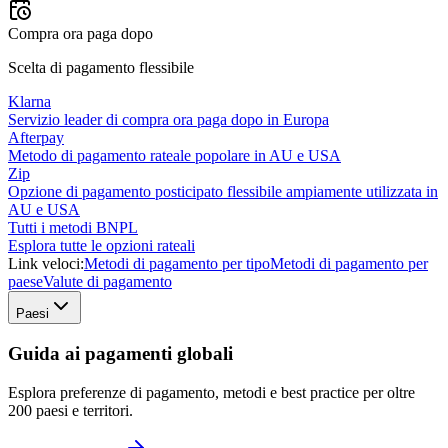
Compra ora paga dopo
Scelta di pagamento flessibile
Klarna
Servizio leader di compra ora paga dopo in Europa
Afterpay
Metodo di pagamento rateale popolare in AU e USA
Zip
Opzione di pagamento posticipato flessibile ampiamente utilizzata in
AU e USA
Tutti i metodi BNPL
Esplora tutte le opzioni rateali
Link veloci:
Metodi di pagamento per tipo
Metodi di pagamento per
paese
Valute di pagamento
Paesi
Guida ai pagamenti globali
Esplora preferenze di pagamento, metodi e best practice per oltre
200 paesi e territori.