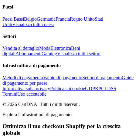
Paesi
Paesi Bassi
Belgio
Germania
Francia
Regno Unito
Stati
Uniti
Visualizza tutti i paesi
Settori
Vendita al dettaglio
Moda
Elettronica
Beni
digitali
Abbonamenti
Gaming
Visualizza tutti i settori
Infrastruttura di pagamento
Metodi di pagamento
Valute di pagamento
Settori di pagamento
Guide
di pagamento per paese
Informativa sulla privacy
Politica sui cookie
GDPR
PCI DSS
Termini
Uso accettabile
©
2026
CartDNA
.
Tutti i diritti riservati
.
Esplora l'infrastruttura di pagamento
Ottimizza il tuo checkout Shopify per la crescita
globale