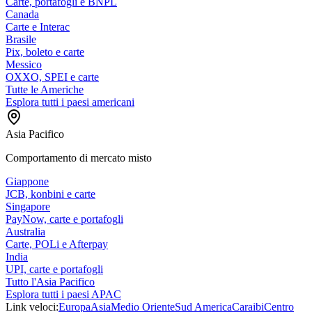
Carte, portafogli e BNPL
Canada
Carte e Interac
Brasile
Pix, boleto e carte
Messico
OXXO, SPEI e carte
Tutte le Americhe
Esplora tutti i paesi americani
Asia Pacifico
Comportamento di mercato misto
Giappone
JCB, konbini e carte
Singapore
PayNow, carte e portafogli
Australia
Carte, POLi e Afterpay
India
UPI, carte e portafogli
Tutto l'Asia Pacifico
Esplora tutti i paesi APAC
Link veloci:
Europa
Asia
Medio Oriente
Sud America
Caraibi
Centro