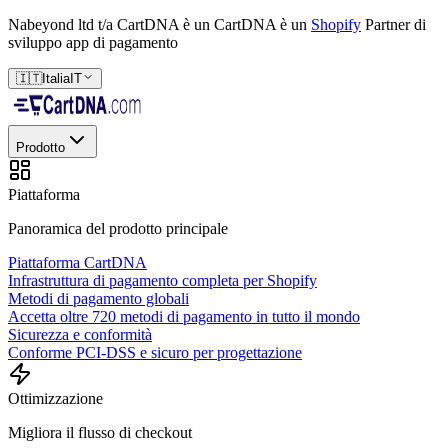
Nabeyond ltd t/a CartDNA è un
CartDNA è un
Shopify
Partner di
sviluppo app di pagamento
🇮🇹
Italia
IT
Prodotto
Piattaforma
Panoramica del prodotto principale
Piattaforma CartDNA
Infrastruttura di pagamento completa per Shopify
Metodi di pagamento globali
Accetta oltre 720 metodi di pagamento in tutto il mondo
Sicurezza e conformità
Conforme PCI-DSS e sicuro per progettazione
Ottimizzazione
Migliora il flusso di checkout