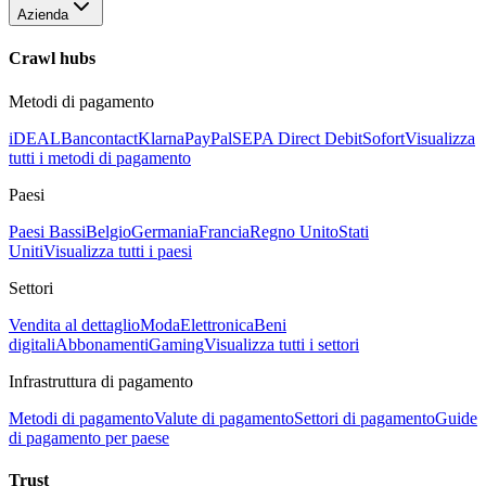
Azienda
Crawl hubs
Metodi di pagamento
iDEAL
Bancontact
Klarna
PayPal
SEPA Direct Debit
Sofort
Visualizza
tutti i metodi di pagamento
Paesi
Paesi Bassi
Belgio
Germania
Francia
Regno Unito
Stati
Uniti
Visualizza tutti i paesi
Settori
Vendita al dettaglio
Moda
Elettronica
Beni
digitali
Abbonamenti
Gaming
Visualizza tutti i settori
Infrastruttura di pagamento
Metodi di pagamento
Valute di pagamento
Settori di pagamento
Guide
di pagamento per paese
Trust