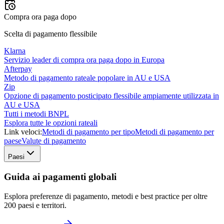
Compra ora paga dopo
Scelta di pagamento flessibile
Klarna
Servizio leader di compra ora paga dopo in Europa
Afterpay
Metodo di pagamento rateale popolare in AU e USA
Zip
Opzione di pagamento posticipato flessibile ampiamente utilizzata in
AU e USA
Tutti i metodi BNPL
Esplora tutte le opzioni rateali
Link veloci:
Metodi di pagamento per tipo
Metodi di pagamento per
paese
Valute di pagamento
Paesi
Guida ai pagamenti globali
Esplora preferenze di pagamento, metodi e best practice per oltre
200 paesi e territori.