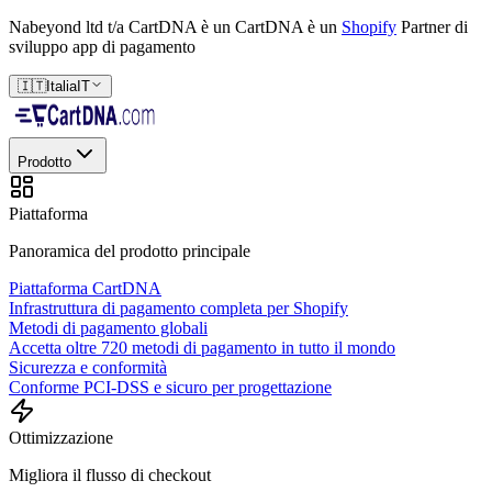
Nabeyond ltd t/a CartDNA è un
CartDNA è un
Shopify
Partner di
sviluppo app di pagamento
🇮🇹
Italia
IT
Prodotto
Piattaforma
Panoramica del prodotto principale
Piattaforma CartDNA
Infrastruttura di pagamento completa per Shopify
Metodi di pagamento globali
Accetta oltre 720 metodi di pagamento in tutto il mondo
Sicurezza e conformità
Conforme PCI-DSS e sicuro per progettazione
Ottimizzazione
Migliora il flusso di checkout