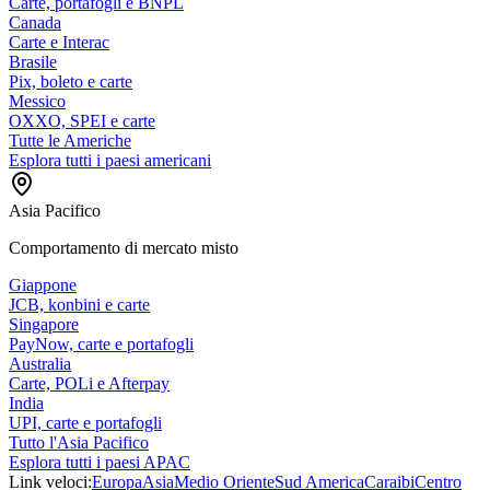
Carte, portafogli e BNPL
Canada
Carte e Interac
Brasile
Pix, boleto e carte
Messico
OXXO, SPEI e carte
Tutte le Americhe
Esplora tutti i paesi americani
Asia Pacifico
Comportamento di mercato misto
Giappone
JCB, konbini e carte
Singapore
PayNow, carte e portafogli
Australia
Carte, POLi e Afterpay
India
UPI, carte e portafogli
Tutto l'Asia Pacifico
Esplora tutti i paesi APAC
Link veloci:
Europa
Asia
Medio Oriente
Sud America
Caraibi
Centro