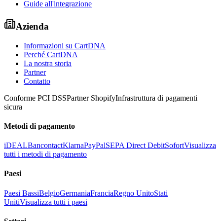
Guide all'integrazione
Azienda
Informazioni su CartDNA
Perché CartDNA
La nostra storia
Partner
Contatto
Conforme PCI DSS
Partner Shopify
Infrastruttura di pagamenti
sicura
Metodi di pagamento
iDEAL
Bancontact
Klarna
PayPal
SEPA Direct Debit
Sofort
Visualizza
tutti i metodi di pagamento
Paesi
Paesi Bassi
Belgio
Germania
Francia
Regno Unito
Stati
Uniti
Visualizza tutti i paesi