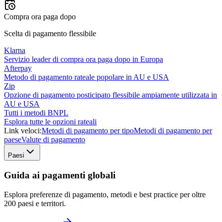
Compra ora paga dopo
Scelta di pagamento flessibile
Klarna
Servizio leader di compra ora paga dopo in Europa
Afterpay
Metodo di pagamento rateale popolare in AU e USA
Zip
Opzione di pagamento posticipato flessibile ampiamente utilizzata in
AU e USA
Tutti i metodi BNPL
Esplora tutte le opzioni rateali
Link veloci:
Metodi di pagamento per tipo
Metodi di pagamento per
paese
Valute di pagamento
Paesi
Guida ai pagamenti globali
Esplora preferenze di pagamento, metodi e best practice per oltre
200 paesi e territori.