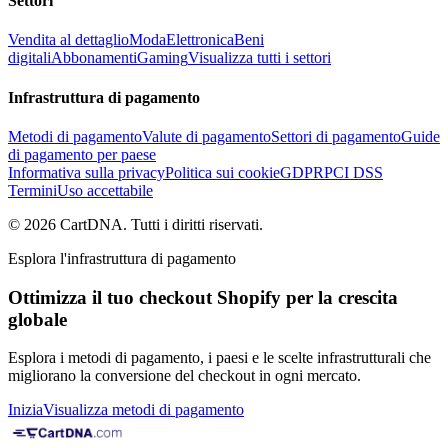
Settori
Vendita al dettaglio
Moda
Elettronica
Beni
digitali
Abbonamenti
Gaming
Visualizza tutti i settori
Infrastruttura di pagamento
Metodi di pagamento
Valute di pagamento
Settori di pagamento
Guide
di pagamento per paese
Informativa sulla privacy
Politica sui cookie
GDPR
PCI DSS
Termini
Uso accettabile
©
2026
CartDNA
.
Tutti i diritti riservati
.
Esplora l'infrastruttura di pagamento
Ottimizza il tuo checkout Shopify per la crescita
globale
Esplora i metodi di pagamento, i paesi e le scelte infrastrutturali che
migliorano la conversione del checkout in ogni mercato.
Inizia
Visualizza metodi di pagamento