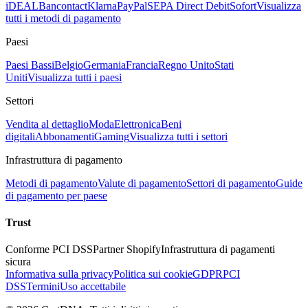
iDEAL
Bancontact
Klarna
PayPal
SEPA Direct Debit
Sofort
Visualizza
tutti i metodi di pagamento
Paesi
Paesi Bassi
Belgio
Germania
Francia
Regno Unito
Stati
Uniti
Visualizza tutti i paesi
Settori
Vendita al dettaglio
Moda
Elettronica
Beni
digitali
Abbonamenti
Gaming
Visualizza tutti i settori
Infrastruttura di pagamento
Metodi di pagamento
Valute di pagamento
Settori di pagamento
Guide
di pagamento per paese
Trust
Conforme PCI DSS
Partner Shopify
Infrastruttura di pagamenti
sicura
Informativa sulla privacy
Politica sui cookie
GDPR
PCI
DSS
Termini
Uso accettabile