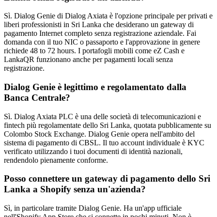
Sì. Dialog Genie di Dialog Axiata è l'opzione principale per privati ​​e
liberi professionisti in Sri Lanka che desiderano un gateway di
pagamento Internet completo senza registrazione aziendale. Fai
domanda con il tuo NIC o passaporto e l'approvazione in genere
richiede 48 to 72 hours. I portafogli mobili come eZ Cash e
LankaQR funzionano anche per pagamenti locali senza
registrazione.
Dialog Genie è legittimo e regolamentato dalla
Banca Centrale?
Sì. Dialog Axiata PLC è una delle società di telecomunicazioni e
fintech più regolamentate dello Sri Lanka, quotata pubblicamente su
Colombo Stock Exchange. Dialog Genie opera nell'ambito del
sistema di pagamento di CBSL. Il tuo account individuale è KYC
verificato utilizzando i tuoi documenti di identità nazionali,
rendendolo pienamente conforme.
Posso connettere un gateway di pagamento dello Sri
Lanka a Shopify senza un'azienda?
Sì, in particolare tramite Dialog Genie. Ha un'app ufficiale
nell'Shopify App Store che si connette in pochi minuti. Non è