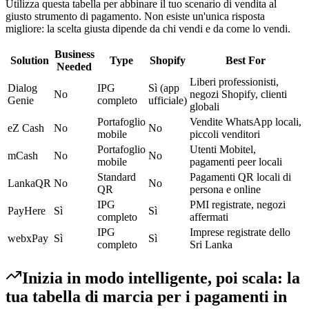
Utilizza questa tabella per abbinare il tuo scenario di vendita al
giusto strumento di pagamento. Non esiste un'unica risposta
migliore: la scelta giusta dipende da chi vendi e da come lo vendi.
Business
Solution
Type
Shopify
Best For
Needed
Liberi professionisti,
Dialog
IPG
Sì (app
No
negozi Shopify, clienti
Genie
completo
ufficiale)
globali
Portafoglio
Vendite WhatsApp locali,
eZ Cash
No
No
mobile
piccoli venditori
Portafoglio
Utenti Mobitel,
mCash
No
No
mobile
pagamenti peer locali
Standard
Pagamenti QR locali di
LankaQR
No
No
QR
persona e online
IPG
PMI registrate, negozi
PayHere
Sì
Sì
completo
affermati
IPG
Imprese registrate dello
webxPay
Sì
Sì
completo
Sri Lanka
Inizia in modo intelligente, poi scala: la
tua tabella di marcia per i pagamenti in