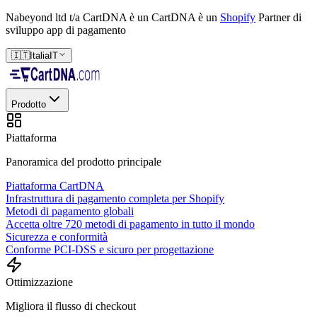
Nabeyond ltd t/a CartDNA è un
CartDNA è un
Shopify
Partner di
sviluppo app di pagamento
🇮🇹
Italia
IT
Prodotto
Piattaforma
Panoramica del prodotto principale
Piattaforma CartDNA
Infrastruttura di pagamento completa per Shopify
Metodi di pagamento globali
Accetta oltre 720 metodi di pagamento in tutto il mondo
Sicurezza e conformità
Conforme PCI-DSS e sicuro per progettazione
Ottimizzazione
Migliora il flusso di checkout