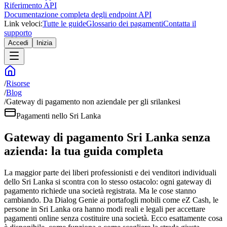
Riferimento API
Documentazione completa degli endpoint API
Link veloci:
Tutte le guide
Glossario dei pagamenti
Contatta il
supporto
Accedi
Inizia
/
Risorse
/
Blog
/
Gateway di pagamento non aziendale per gli srilankesi
Pagamenti nello Sri Lanka
Gateway di pagamento Sri Lanka senza
azienda: la tua guida completa
La maggior parte dei liberi professionisti e dei venditori individuali
dello Sri Lanka si scontra con lo stesso ostacolo: ogni gateway di
pagamento richiede una società registrata. Ma le cose stanno
cambiando. Da Dialog Genie ai portafogli mobili come eZ Cash, le
persone in Sri Lanka ora hanno modi reali e legali per accettare
pagamenti online senza costituire una società. Ecco esattamente cosa