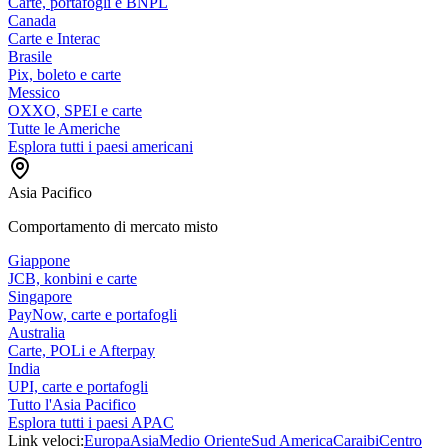
Carte, portafogli e BNPL
Canada
Carte e Interac
Brasile
Pix, boleto e carte
Messico
OXXO, SPEI e carte
Tutte le Americhe
Esplora tutti i paesi americani
Asia Pacifico
Comportamento di mercato misto
Giappone
JCB, konbini e carte
Singapore
PayNow, carte e portafogli
Australia
Carte, POLi e Afterpay
India
UPI, carte e portafogli
Tutto l'Asia Pacifico
Esplora tutti i paesi APAC
Link veloci:
Europa
Asia
Medio Oriente
Sud America
Caraibi
Centro