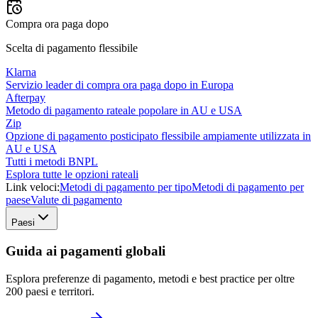
Compra ora paga dopo
Scelta di pagamento flessibile
Klarna
Servizio leader di compra ora paga dopo in Europa
Afterpay
Metodo di pagamento rateale popolare in AU e USA
Zip
Opzione di pagamento posticipato flessibile ampiamente utilizzata in
AU e USA
Tutti i metodi BNPL
Esplora tutte le opzioni rateali
Link veloci:
Metodi di pagamento per tipo
Metodi di pagamento per
paese
Valute di pagamento
Paesi
Guida ai pagamenti globali
Esplora preferenze di pagamento, metodi e best practice per oltre
200 paesi e territori.