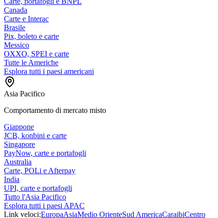
Carte, portafogli e BNPL
Canada
Carte e Interac
Brasile
Pix, boleto e carte
Messico
OXXO, SPEI e carte
Tutte le Americhe
Esplora tutti i paesi americani
Asia Pacifico
Comportamento di mercato misto
Giappone
JCB, konbini e carte
Singapore
PayNow, carte e portafogli
Australia
Carte, POLi e Afterpay
India
UPI, carte e portafogli
Tutto l'Asia Pacifico
Esplora tutti i paesi APAC
Link veloci:
Europa
Asia
Medio Oriente
Sud America
Caraibi
Centro