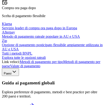
Compra ora paga dopo
Scelta di pagamento flessibile
Klarna
Servizio leader di compra ora paga dopo in Europa
Afterpay
Metodo di pagamento rateale popolare in AU e USA
Zip
Opzione di pagamento posticipato flessibile ampiamente utilizzata in
AU e USA
Tutti i metodi BNPL
Esplora tutte le opzioni rateali
Link veloci:
Metodi di pagamento per tipo
Metodi di pagamento per
paese
Valute di pagamento
Paesi
Guida ai pagamenti globali
Esplora preferenze di pagamento, metodi e best practice per oltre
200 paesi e territori.