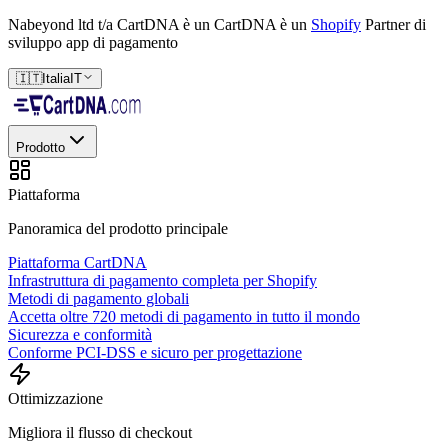
Nabeyond ltd t/a CartDNA è un
CartDNA è un
Shopify
Partner di
sviluppo app di pagamento
🇮🇹
Italia
IT
Prodotto
Piattaforma
Panoramica del prodotto principale
Piattaforma CartDNA
Infrastruttura di pagamento completa per Shopify
Metodi di pagamento globali
Accetta oltre 720 metodi di pagamento in tutto il mondo
Sicurezza e conformità
Conforme PCI-DSS e sicuro per progettazione
Ottimizzazione
Migliora il flusso di checkout