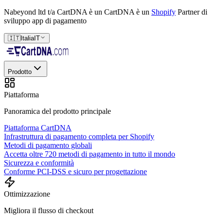
Nabeyond ltd t/a CartDNA è un
CartDNA è un
Shopify
Partner di
sviluppo app di pagamento
🇮🇹
Italia
IT
Prodotto
Piattaforma
Panoramica del prodotto principale
Piattaforma CartDNA
Infrastruttura di pagamento completa per Shopify
Metodi di pagamento globali
Accetta oltre 720 metodi di pagamento in tutto il mondo
Sicurezza e conformità
Conforme PCI-DSS e sicuro per progettazione
Ottimizzazione
Migliora il flusso di checkout