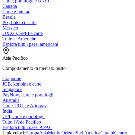
Carte, portafogli e BNPL
Canada
Carte e Interac
Brasile
Pix, boleto e carte
Messico
OXXO, SPEI e carte
Tutte le Americhe
Esplora tutti i paesi americani
Asia Pacifico
Comportamento di mercato misto
Giappone
JCB, konbini e carte
Singapore
PayNow, carte e portafogli
Australia
Carte, POLi e Afterpay
India
UPI, carte e portafogli
Tutto l'Asia Pacifico
Esplora tutti i paesi APAC
Link veloci:
Europa
Asia
Medio Oriente
Sud America
Caraibi
Centro