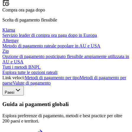
Compra ora paga dopo
Scelta di pagamento flessibile
Klarna
Servizio leader di compra ora paga dopo in Europa
Afterpay
Metodo di pagamento rateale popolare in AU e USA
Zip
Opzione di pagamento posticipato flessibile ampiamente utilizzata in
AU e USA
Tutti i metodi BNPL
Esplora tutte le opzioni rateali
Link veloci:
Metodi di pagamento per tipo
Metodi di pagamento per
paese
Valute di pagamento
Paesi
Guida ai pagamenti globali
Esplora preferenze di pagamento, metodi e best practice per oltre
200 paesi e territori.