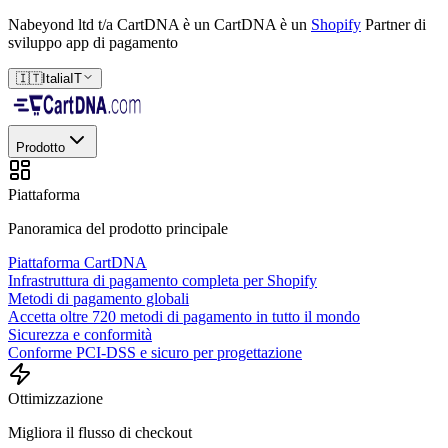
Nabeyond ltd t/a CartDNA è un
CartDNA è un
Shopify
Partner di
sviluppo app di pagamento
🇮🇹
Italia
IT
Prodotto
Piattaforma
Panoramica del prodotto principale
Piattaforma CartDNA
Infrastruttura di pagamento completa per Shopify
Metodi di pagamento globali
Accetta oltre 720 metodi di pagamento in tutto il mondo
Sicurezza e conformità
Conforme PCI-DSS e sicuro per progettazione
Ottimizzazione
Migliora il flusso di checkout