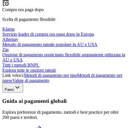
Compra ora paga dopo
Scelta di pagamento flessibile
Klarna
Servizio leader di compra ora paga dopo in Europa
Afterpay
Metodo di pagamento rateale popolare in AU e USA
Zip
Opzione di pagamento posticipato flessibile ampiamente utilizzata in
AU e USA
Tutti i metodi BNPL
Esplora tutte le opzioni rateali
Link veloci:
Metodi di pagamento per tipo
Metodi di pagamento per
paese
Valute di pagamento
Paesi
Guida ai pagamenti globali
Esplora preferenze di pagamento, metodi e best practice per oltre
200 paesi e territori.