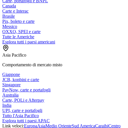
Carte, portafogli e BNPL
Canada
Carte e Interac
Brasile
Pix, boleto e carte
Messico
OXXO, SPEI e carte
Tutte le Americhe
Esplora tutti i paesi americani
Asia Pacifico
Comportamento di mercato misto
Giappone
JCB, konbini e carte
Singapore
PayNow, carte e portafogli
Australia
Carte, POLi e Afterpay
India
UPI, carte e portafogli
Tutto l'Asia Pacifico
Esplora tutti i paesi APAC
Link veloci:
Europa
Asia
Medio Oriente
Sud America
Caraibi
Centro