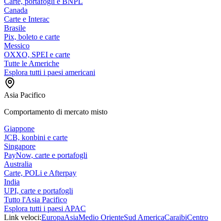
Carte, portafogli e BNPL
Canada
Carte e Interac
Brasile
Pix, boleto e carte
Messico
OXXO, SPEI e carte
Tutte le Americhe
Esplora tutti i paesi americani
Asia Pacifico
Comportamento di mercato misto
Giappone
JCB, konbini e carte
Singapore
PayNow, carte e portafogli
Australia
Carte, POLi e Afterpay
India
UPI, carte e portafogli
Tutto l'Asia Pacifico
Esplora tutti i paesi APAC
Link veloci:
Europa
Asia
Medio Oriente
Sud America
Caraibi
Centro