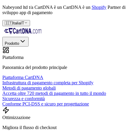
Nabeyond ltd t/a CartDNA è un
CartDNA è un
Shopify
Partner di
sviluppo app di pagamento
🇮🇹
Italia
IT
Prodotto
Piattaforma
Panoramica del prodotto principale
Piattaforma CartDNA
Infrastruttura di pagamento completa per Shopify
Metodi di pagamento globali
Accetta oltre 720 metodi di pagamento in tutto il mondo
Sicurezza e conformità
Conforme PCI-DSS e sicuro per progettazione
Ottimizzazione
Migliora il flusso di checkout