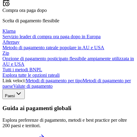
Compra ora paga dopo
Scelta di pagamento flessibile
Klarna
Servizio leader di compra ora paga dopo in Europa
Afterpay
Metodo di pagamento rateale popolare in AU e USA
Zip
Opzione di pagamento posticipato flessibile ampiamente utilizzata in
AU e USA
Tutti i metodi BNPL
Esplora tutte le opzioni rateali
Link veloci:
Metodi di pagamento per tipo
Metodi di pagamento per
paese
Valute di pagamento
Paesi
Guida ai pagamenti globali
Esplora preferenze di pagamento, metodi e best practice per oltre
200 paesi e territori.