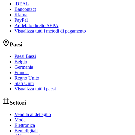
iDEAL
Bancontact
Klarna
PayPal
Addebito diretto SEPA
Visualizza tutti i metodi di pagamento
Paesi
Paesi Bassi
Belgio
Germania
Francia
Regno Unito
Stati Uniti
Visualizza tutti i paesi
Settori
Vendita al dettaglio
Moda
Elettronica
Beni digitali