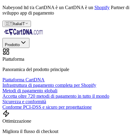
Nabeyond ltd t/a CartDNA è un
CartDNA è un
Shopify
Partner di
sviluppo app di pagamento
🇮🇹
Italia
IT
Prodotto
Piattaforma
Panoramica del prodotto principale
Piattaforma CartDNA
Infrastruttura di pagamento completa per Shopify
Metodi di pagamento globali
Accetta oltre 720 metodi di pagamento in tutto il mondo
Sicurezza e conformità
Conforme PCI-DSS e sicuro per progettazione
Ottimizzazione
Migliora il flusso di checkout