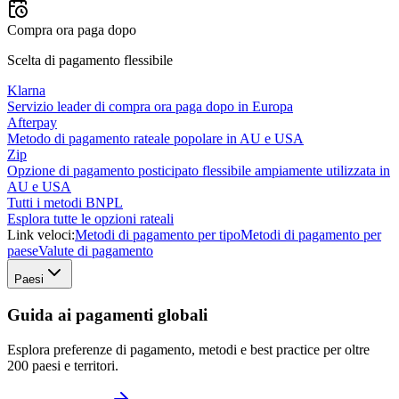
Compra ora paga dopo
Scelta di pagamento flessibile
Klarna
Servizio leader di compra ora paga dopo in Europa
Afterpay
Metodo di pagamento rateale popolare in AU e USA
Zip
Opzione di pagamento posticipato flessibile ampiamente utilizzata in
AU e USA
Tutti i metodi BNPL
Esplora tutte le opzioni rateali
Link veloci:
Metodi di pagamento per tipo
Metodi di pagamento per
paese
Valute di pagamento
Paesi
Guida ai pagamenti globali
Esplora preferenze di pagamento, metodi e best practice per oltre
200 paesi e territori.