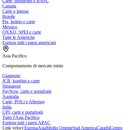
Carte, portafogli e BNPL
Canada
Carte e Interac
Brasile
Pix, boleto e carte
Messico
OXXO, SPEI e carte
Tutte le Americhe
Esplora tutti i paesi americani
Asia Pacifico
Comportamento di mercato misto
Giappone
JCB, konbini e carte
Singapore
PayNow, carte e portafogli
Australia
Carte, POLi e Afterpay
India
UPI, carte e portafogli
Tutto l'Asia Pacifico
Esplora tutti i paesi APAC
Link veloci:
Europa
Asia
Medio Oriente
Sud America
Caraibi
Centro