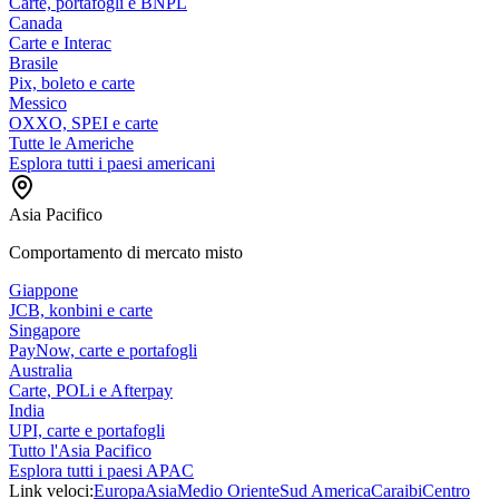
Carte, portafogli e BNPL
Canada
Carte e Interac
Brasile
Pix, boleto e carte
Messico
OXXO, SPEI e carte
Tutte le Americhe
Esplora tutti i paesi americani
Asia Pacifico
Comportamento di mercato misto
Giappone
JCB, konbini e carte
Singapore
PayNow, carte e portafogli
Australia
Carte, POLi e Afterpay
India
UPI, carte e portafogli
Tutto l'Asia Pacifico
Esplora tutti i paesi APAC
Link veloci:
Europa
Asia
Medio Oriente
Sud America
Caraibi
Centro