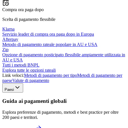
Compra ora paga dopo
Scelta di pagamento flessibile
Klarna
Servizio leader di compra ora paga dopo in Europa
Afterpay
Metodo di pagamento rateale popolare in AU e USA
Zip
Opzione di pagamento posticipato flessibile ampiamente utilizzata in
AU e USA
Tutti i metodi BNPL
Esplora tutte le opzioni rateali
Link veloci:
Metodi di pagamento per tipo
Metodi di pagamento per
paese
Valute di pagamento
Paesi
Guida ai pagamenti globali
Esplora preferenze di pagamento, metodi e best practice per oltre
200 paesi e territori.