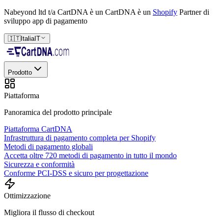
Nabeyond ltd t/a CartDNA è un
CartDNA è un
Shopify
Partner di
sviluppo app di pagamento
🇮🇹
Italia
IT
Prodotto
Piattaforma
Panoramica del prodotto principale
Piattaforma CartDNA
Infrastruttura di pagamento completa per Shopify
Metodi di pagamento globali
Accetta oltre 720 metodi di pagamento in tutto il mondo
Sicurezza e conformità
Conforme PCI-DSS e sicuro per progettazione
Ottimizzazione
Migliora il flusso di checkout