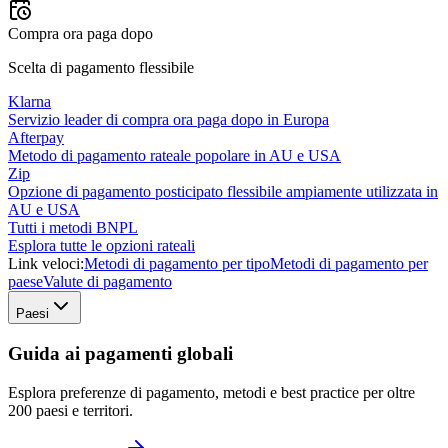
Compra ora paga dopo
Scelta di pagamento flessibile
Klarna
Servizio leader di compra ora paga dopo in Europa
Afterpay
Metodo di pagamento rateale popolare in AU e USA
Zip
Opzione di pagamento posticipato flessibile ampiamente utilizzata in
AU e USA
Tutti i metodi BNPL
Esplora tutte le opzioni rateali
Link veloci:
Metodi di pagamento per tipo
Metodi di pagamento per
paese
Valute di pagamento
Paesi
Guida ai pagamenti globali
Esplora preferenze di pagamento, metodi e best practice per oltre
200 paesi e territori.