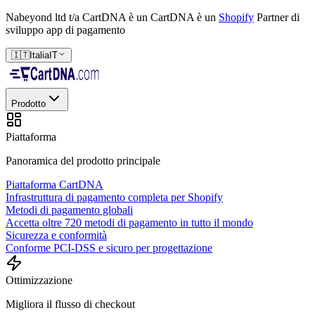
Nabeyond ltd t/a CartDNA è un
CartDNA è un
Shopify
Partner di
sviluppo app di pagamento
🇮🇹
Italia
IT
Prodotto
Piattaforma
Panoramica del prodotto principale
Piattaforma CartDNA
Infrastruttura di pagamento completa per Shopify
Metodi di pagamento globali
Accetta oltre 720 metodi di pagamento in tutto il mondo
Sicurezza e conformità
Conforme PCI-DSS e sicuro per progettazione
Ottimizzazione
Migliora il flusso di checkout