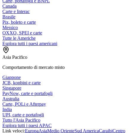
Carte, portafogli e BNPL
Canada
Carte e Interac
Brasile
Pix, boleto e carte
Messico
OXXO, SPEI e carte
Tutte le Americhe
Esplora tutti i paesi americani
Asia Pacifico
Comportamento di mercato misto
Giappone
JCB, konbini e carte
Singapore
PayNow, carte e portafogli
Australia
Carte, POLi e Afterpay
India
UPI, carte e portafogli
Tutto l'Asia Pacifico
Esplora tutti i paesi APAC
Link veloci:
Europa
Asia
Medio Oriente
Sud America
Caraibi
Centro