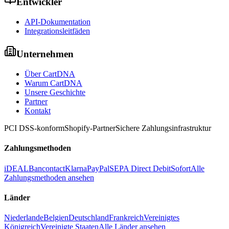
Entwickler
API-Dokumentation
Integrationsleitfäden
Unternehmen
Über CartDNA
Warum CartDNA
Unsere Geschichte
Partner
Kontakt
PCI DSS-konform
Shopify-Partner
Sichere Zahlungsinfrastruktur
Zahlungsmethoden
iDEAL
Bancontact
Klarna
PayPal
SEPA Direct Debit
Sofort
Alle
Zahlungsmethoden ansehen
Länder
Niederlande
Belgien
Deutschland
Frankreich
Vereinigtes
Königreich
Vereinigte Staaten
Alle Länder ansehen