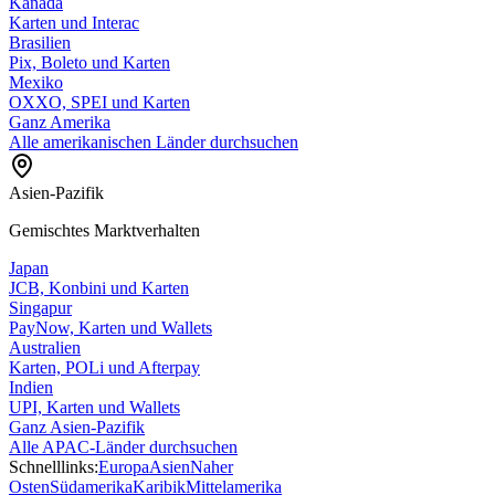
Kanada
Karten und Interac
Brasilien
Pix, Boleto und Karten
Mexiko
OXXO, SPEI und Karten
Ganz Amerika
Alle amerikanischen Länder durchsuchen
Asien-Pazifik
Gemischtes Marktverhalten
Japan
JCB, Konbini und Karten
Singapur
PayNow, Karten und Wallets
Australien
Karten, POLi und Afterpay
Indien
UPI, Karten und Wallets
Ganz Asien-Pazifik
Alle APAC-Länder durchsuchen
Schnelllinks:
Europa
Asien
Naher
Osten
Südamerika
Karibik
Mittelamerika