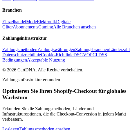
Branchen
Einzelhandel
Mode
Elektronik
Digitale
Güter
Abonnements
Gaming
Alle Branchen ansehen
Zahlungsinfrastruktur
Zahlungsmethoden
Zahlungswährungen
Zahlungsbranchen
Länderzahl
Datenschutzrichtlinie
Cookie-Richtlinie
DSGVO
PCI DSS
Bedingungen
Akzeptable Nutzung
©
2026
CartDNA
.
Alle Rechte vorbehalten
.
Zahlungsinfrastruktur erkunden
Optimieren Sie Ihren Shopify-Checkout für globales
Wachstum
Erkunden Sie die Zahlungsmethoden, Länder und
Infrastrukturoptionen, die die Checkout-Conversion in jedem Markt
verbessern.
Loslegen
Zahlungsmethoden ansehen