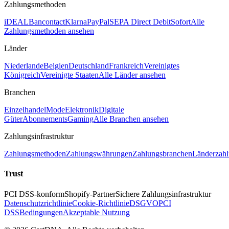
Zahlungsmethoden
iDEAL
Bancontact
Klarna
PayPal
SEPA Direct Debit
Sofort
Alle
Zahlungsmethoden ansehen
Länder
Niederlande
Belgien
Deutschland
Frankreich
Vereinigtes
Königreich
Vereinigte Staaten
Alle Länder ansehen
Branchen
Einzelhandel
Mode
Elektronik
Digitale
Güter
Abonnements
Gaming
Alle Branchen ansehen
Zahlungsinfrastruktur
Zahlungsmethoden
Zahlungswährungen
Zahlungsbranchen
Länderzahl
Trust
PCI DSS-konform
Shopify-Partner
Sichere Zahlungsinfrastruktur
Datenschutzrichtlinie
Cookie-Richtlinie
DSGVO
PCI
DSS
Bedingungen
Akzeptable Nutzung