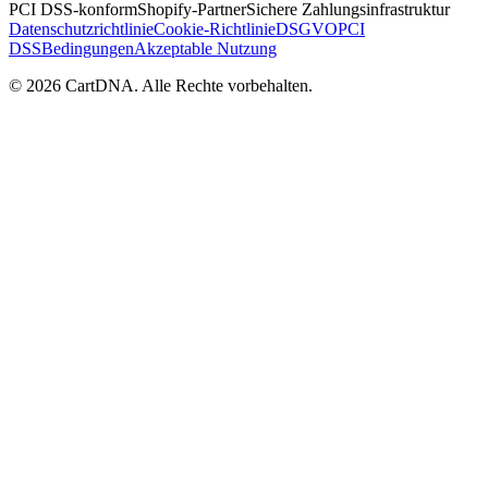
PCI DSS-konform
Shopify-Partner
Sichere Zahlungsinfrastruktur
Datenschutzrichtlinie
Cookie-Richtlinie
DSGVO
PCI
DSS
Bedingungen
Akzeptable Nutzung
©
2026
CartDNA
.
Alle Rechte vorbehalten
.