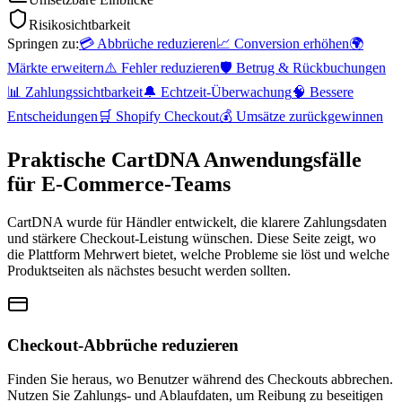
Risikosichtbarkeit
Springen zu:
💳
Abbrüche reduzieren
📈
Conversion erhöhen
🌍
Märkte erweitern
⚠️
Fehler reduzieren
🛡️
Betrug & Rückbuchungen
📊
Zahlungssichtbarkeit
🔔
Echtzeit-Überwachung
🧠
Bessere
Entscheidungen
🛒
Shopify Checkout
💰
Umsätze zurückgewinnen
Praktische CartDNA Anwendungsfälle
für E-Commerce-Teams
CartDNA wurde für Händler entwickelt, die klarere Zahlungsdaten
und stärkere Checkout-Leistung wünschen. Diese Seite zeigt, wo
die Plattform Mehrwert bietet, welche Probleme sie löst und welche
Produktseiten als nächstes besucht werden sollten.
Checkout-Abbrüche reduzieren
Finden Sie heraus, wo Benutzer während des Checkouts abbrechen.
Nutzen Sie Zahlungs- und Ablaufdaten, um Reibung zu beseitigen