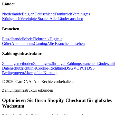
Länder
Niederlande
Belgien
Deutschland
Frankreich
Vereinigtes
Königreich
Vereinigte Staaten
Alle Länder ansehen
Branchen
Einzelhandel
Mode
Elektronik
Digitale
Güter
Abonnements
Gaming
Alle Branchen ansehen
Zahlungsinfrastruktur
Zahlungsmethoden
Zahlungswährungen
Zahlungsbranchen
Länderzahl
Datenschutzrichtlinie
Cookie-Richtlinie
DSGVO
PCI DSS
Bedingungen
Akzeptable Nutzung
©
2026
CartDNA
.
Alle Rechte vorbehalten
.
Zahlungsinfrastruktur erkunden
Optimieren Sie Ihren Shopify-Checkout für globales
Wachstum