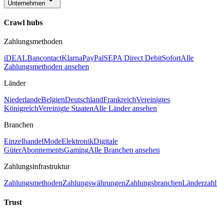
Unternehmen
Crawl hubs
Zahlungsmethoden
iDEAL
Bancontact
Klarna
PayPal
SEPA Direct Debit
Sofort
Alle
Zahlungsmethoden ansehen
Länder
Niederlande
Belgien
Deutschland
Frankreich
Vereinigtes
Königreich
Vereinigte Staaten
Alle Länder ansehen
Branchen
Einzelhandel
Mode
Elektronik
Digitale
Güter
Abonnements
Gaming
Alle Branchen ansehen
Zahlungsinfrastruktur
Zahlungsmethoden
Zahlungswährungen
Zahlungsbranchen
Länderzahl
Trust