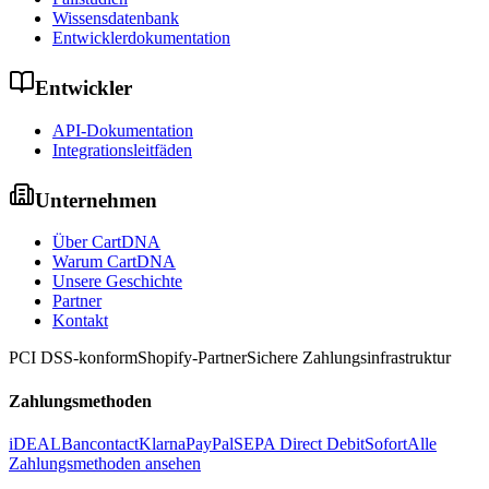
Wissensdatenbank
Entwicklerdokumentation
Entwickler
API-Dokumentation
Integrationsleitfäden
Unternehmen
Über CartDNA
Warum CartDNA
Unsere Geschichte
Partner
Kontakt
PCI DSS-konform
Shopify-Partner
Sichere Zahlungsinfrastruktur
Zahlungsmethoden
iDEAL
Bancontact
Klarna
PayPal
SEPA Direct Debit
Sofort
Alle
Zahlungsmethoden ansehen