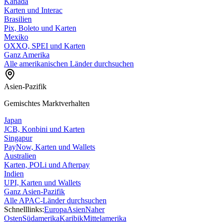
Kanada
Karten und Interac
Brasilien
Pix, Boleto und Karten
Mexiko
OXXO, SPEI und Karten
Ganz Amerika
Alle amerikanischen Länder durchsuchen
Asien-Pazifik
Gemischtes Marktverhalten
Japan
JCB, Konbini und Karten
Singapur
PayNow, Karten und Wallets
Australien
Karten, POLi und Afterpay
Indien
UPI, Karten und Wallets
Ganz Asien-Pazifik
Alle APAC-Länder durchsuchen
Schnelllinks:
Europa
Asien
Naher
Osten
Südamerika
Karibik
Mittelamerika