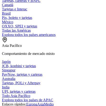
Tarjetas, carteras y BNPL
Canadá
Tarjetas e Interac
Brasil
Pix, boleto y tarjetas
México
OXXO, SPEI y tarjetas
Todas las Américas
Explora todos los países americanos
Asia Pacífico
Comportamiento de mercado mixto
Japón
JCB, konbini y tarjetas
Singapur
PayNow, tarjetas y carteras
Australia
Tarjetas, POLi y Afterpay
India
UPI, tarjetas y carteras
Todo Asia Pacífico
Explora todos los países de APAC
Enlaces rápidos:
Europa
Asia
Medio