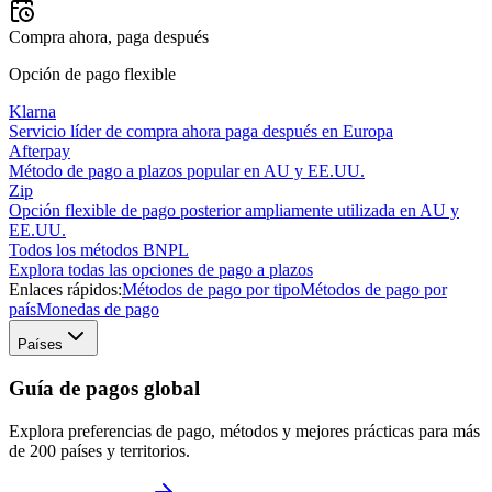
Compra ahora, paga después
Opción de pago flexible
Klarna
Servicio líder de compra ahora paga después en Europa
Afterpay
Método de pago a plazos popular en AU y EE.UU.
Zip
Opción flexible de pago posterior ampliamente utilizada en AU y
EE.UU.
Todos los métodos BNPL
Explora todas las opciones de pago a plazos
Enlaces rápidos:
Métodos de pago por tipo
Métodos de pago por
país
Monedas de pago
Países
Guía de pagos global
Explora preferencias de pago, métodos y mejores prácticas para más
de 200 países y territorios.