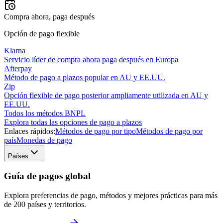
Compra ahora, paga después
Opción de pago flexible
Klarna
Servicio líder de compra ahora paga después en Europa
Afterpay
Método de pago a plazos popular en AU y EE.UU.
Zip
Opción flexible de pago posterior ampliamente utilizada en AU y
EE.UU.
Todos los métodos BNPL
Explora todas las opciones de pago a plazos
Enlaces rápidos:
Métodos de pago por tipo
Métodos de pago por
país
Monedas de pago
Países
Guía de pagos global
Explora preferencias de pago, métodos y mejores prácticas para más
de 200 países y territorios.