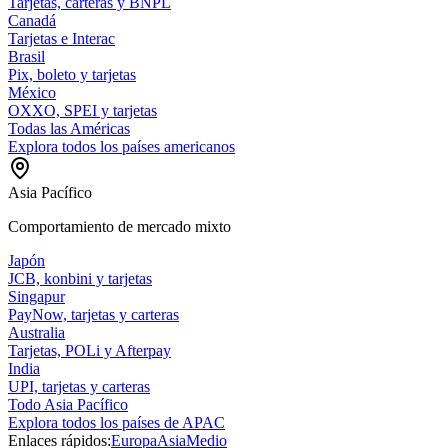
Tarjetas, carteras y BNPL
Canadá
Tarjetas e Interac
Brasil
Pix, boleto y tarjetas
México
OXXO, SPEI y tarjetas
Todas las Américas
Explora todos los países americanos
Asia Pacífico
Comportamiento de mercado mixto
Japón
JCB, konbini y tarjetas
Singapur
PayNow, tarjetas y carteras
Australia
Tarjetas, POLi y Afterpay
India
UPI, tarjetas y carteras
Todo Asia Pacífico
Explora todos los países de APAC
Enlaces rápidos:
Europa
Asia
Medio