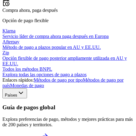
Compra ahora, paga después
Opción de pago flexible
Klarna
Servicio líder de compra ahora paga después en Europa
Afterpay
Método de pago a plazos popular en AU y EE.UU.
Zip
Opción flexible de pago posterior ampliamente utilizada en AU y
EE.UU.
Todos los métodos BNPL
Explora todas las opciones de pago a plazos
Enlaces rápidos:
Métodos de pago por tipo
Métodos de pago por
país
Monedas de pago
Países
Guía de pagos global
Explora preferencias de pago, métodos y mejores prácticas para más
de 200 países y territorios.