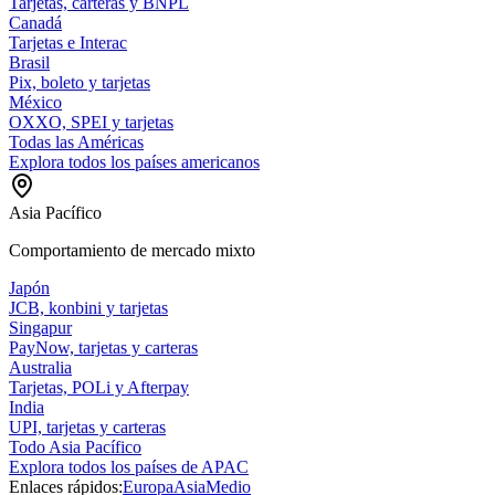
Tarjetas, carteras y BNPL
Canadá
Tarjetas e Interac
Brasil
Pix, boleto y tarjetas
México
OXXO, SPEI y tarjetas
Todas las Américas
Explora todos los países americanos
Asia Pacífico
Comportamiento de mercado mixto
Japón
JCB, konbini y tarjetas
Singapur
PayNow, tarjetas y carteras
Australia
Tarjetas, POLi y Afterpay
India
UPI, tarjetas y carteras
Todo Asia Pacífico
Explora todos los países de APAC
Enlaces rápidos:
Europa
Asia
Medio