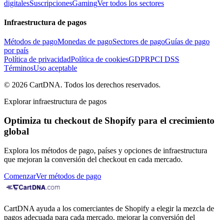
digitales
Suscripciones
Gaming
Ver todos los sectores
Infraestructura de pagos
Métodos de pago
Monedas de pago
Sectores de pago
Guías de pago
por país
Política de privacidad
Política de cookies
GDPR
PCI DSS
Términos
Uso aceptable
©
2026
CartDNA
.
Todos los derechos reservados
.
Explorar infraestructura de pagos
Optimiza tu checkout de Shopify para el crecimiento
global
Explora los métodos de pago, países y opciones de infraestructura
que mejoran la conversión del checkout en cada mercado.
Comenzar
Ver métodos de pago
CartDNA ayuda a los comerciantes de Shopify a elegir la mezcla de
pagos adecuada para cada mercado, mejorar la conversión del