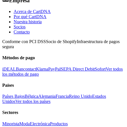
Empresa
Acerca de CartDNA
Por qué CartDNA
Nuestra historia
Socios
Contacto
Conforme con PCI DSS
Socio de Shopify
Infraestructura de pagos
segura
Métodos de pago
iDEAL
Bancontact
Klarna
PayPal
SEPA Direct Debit
Sofort
Ver todos
los métodos de pago
Países
Países Bajos
Bélgica
Alemania
Francia
Reino Unido
Estados
Unidos
Ver todos los países
Sectores
Minorista
Moda
Electrónica
Productos