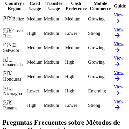
Country /
Card
Transfer
Cash
Mobile
Guide
Region
Usage
Usage
Preference
Commerce
View
🇧🇿
Belize
Medium
Medium
Medium
Growing
View
🇨🇷
Costa
High
Medium
Lower
Strong
Rica
View
🇸🇻
El
Medium
Medium
Medium
Growing
Salvador
View
🇬🇹
Medium
Medium
High
Growing
Guatemala
View
🇭🇳
Medium
Medium
High
Growing
Honduras
View
🇳🇮
Lower
Medium
High
Emerging
Nicaragua
View
🇵🇦
High
Medium
Lower
Strong
Panama
Preguntas Frecuentes sobre Métodos de