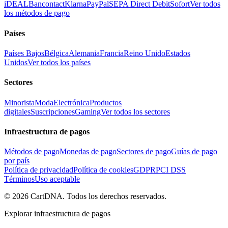
iDEAL
Bancontact
Klarna
PayPal
SEPA Direct Debit
Sofort
Ver todos
los métodos de pago
Países
Países Bajos
Bélgica
Alemania
Francia
Reino Unido
Estados
Unidos
Ver todos los países
Sectores
Minorista
Moda
Electrónica
Productos
digitales
Suscripciones
Gaming
Ver todos los sectores
Infraestructura de pagos
Métodos de pago
Monedas de pago
Sectores de pago
Guías de pago
por país
Política de privacidad
Política de cookies
GDPR
PCI DSS
Términos
Uso aceptable
©
2026
CartDNA
.
Todos los derechos reservados
.
Explorar infraestructura de pagos