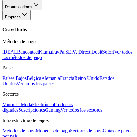
Desarrolladores
Empresa
Crawl hubs
Métodos de pago
iDEAL
Bancontact
Klarna
PayPal
SEPA Direct Debit
Sofort
Ver todos
los métodos de pago
Países
Países Bajos
Bélgica
Alemania
Francia
Reino Unido
Estados
Unidos
Ver todos los países
Sectores
Minorista
Moda
Electrónica
Productos
digitales
Suscripciones
Gaming
Ver todos los sectores
Infraestructura de pagos
Métodos de pago
Monedas de pago
Sectores de pago
Guías de pago
por país