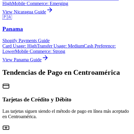
High
Mobile Commerce
:
Emerging
View
Nicaragua
Guide
🇵🇦
Panama
Shopify Payments Guide
Card Usage
:
High
Transfer Usage
:
Medium
Cash Preference
:
Lower
Mobile Commerce
:
Strong
View
Panama
Guide
Tendencias de Pago en Centroamérica
Tarjetas de Crédito y Débito
Las tarjetas siguen siendo el método de pago en línea más aceptado
en Centroamérica.