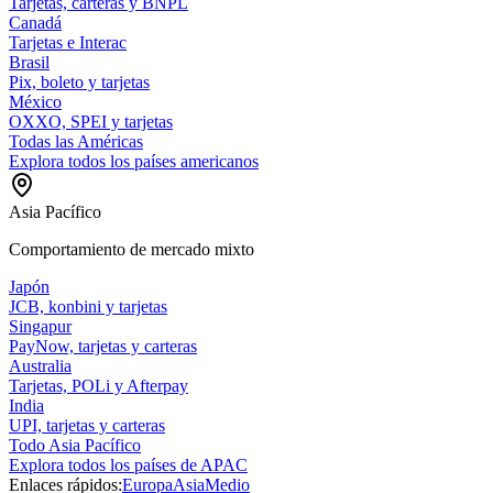
Tarjetas, carteras y BNPL
Canadá
Tarjetas e Interac
Brasil
Pix, boleto y tarjetas
México
OXXO, SPEI y tarjetas
Todas las Américas
Explora todos los países americanos
Asia Pacífico
Comportamiento de mercado mixto
Japón
JCB, konbini y tarjetas
Singapur
PayNow, tarjetas y carteras
Australia
Tarjetas, POLi y Afterpay
India
UPI, tarjetas y carteras
Todo Asia Pacífico
Explora todos los países de APAC
Enlaces rápidos:
Europa
Asia
Medio