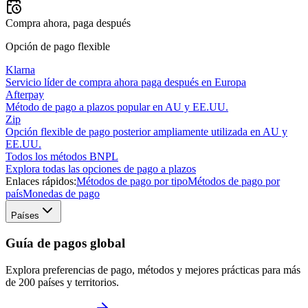
Compra ahora, paga después
Opción de pago flexible
Klarna
Servicio líder de compra ahora paga después en Europa
Afterpay
Método de pago a plazos popular en AU y EE.UU.
Zip
Opción flexible de pago posterior ampliamente utilizada en AU y
EE.UU.
Todos los métodos BNPL
Explora todas las opciones de pago a plazos
Enlaces rápidos:
Métodos de pago por tipo
Métodos de pago por
país
Monedas de pago
Países
Guía de pagos global
Explora preferencias de pago, métodos y mejores prácticas para más
de 200 países y territorios.