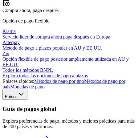
Compra ahora, paga después
Opción de pago flexible
Klarna
Servicio líder de compra ahora paga después en Europa
Afterpay
Método de pago a plazos popular en AU y EE.UU.
Zip
Opción flexible de pago posterior ampliamente utilizada en AU y
EE.UU.
Todos los métodos BNPL
Explora todas las opciones de pago a plazos
Enlaces rápidos:
Métodos de pago por tipo
Métodos de pago por
país
Monedas de pago
Países
Guía de pagos global
Explora preferencias de pago, métodos y mejores prácticas para más
de 200 países y territorios.