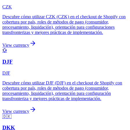
CZK
Descubre cómo utilizar CZK (CZK) en el checkout de Shopify con
cobertura por país, roles de métodos de pago (consumidor,
procesamiento, liquidación), orientación para configuraciones
transfronterizas y mejores prácticas de implementación.
View currency
💱
DJF
DJF
Descubre cómo utilizar DJF (DJF) en el checkout de Shopify con
cobertura por país, roles de métodos de pago (consumidor,
procesamiento, liquidación), orientación para configuración
transfronteriza y mejores prácticas de implementación.
View currency
🇩🇰
DKK