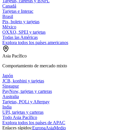
Tarjetas, carteras y BNPL
Canadá
Tarjetas e Interac
Brasil
Pix, boleto y tarjetas
México
OXXO, SPEI y tarjetas
Todas las Américas
Explora todos los países americanos
Asia Pacífico
Comportamiento de mercado mixto
Japón
JCB, konbini y tarjetas
Singapur
PayNow, tarjetas y carteras
Australia
Tarjetas, POLi y Afterpay
India
UPI, tarjetas y carteras
Todo Asia Pacífico
Explora todos los países de APAC
Enlaces rápidos:
Europa
Asia
Medio