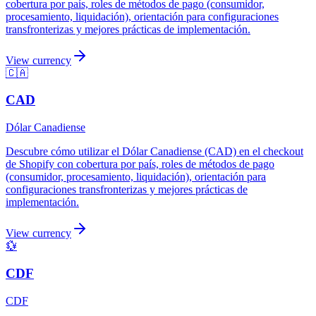
cobertura por país, roles de métodos de pago (consumidor,
procesamiento, liquidación), orientación para configuraciones
transfronterizas y mejores prácticas de implementación.
View currency
🇨🇦
CAD
Dólar Canadiense
Descubre cómo utilizar el Dólar Canadiense (CAD) en el checkout
de Shopify con cobertura por país, roles de métodos de pago
(consumidor, procesamiento, liquidación), orientación para
configuraciones transfronterizas y mejores prácticas de
implementación.
View currency
💱
CDF
CDF