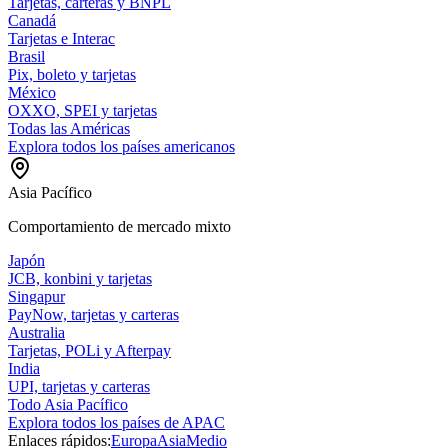
Tarjetas, carteras y BNPL
Canadá
Tarjetas e Interac
Brasil
Pix, boleto y tarjetas
México
OXXO, SPEI y tarjetas
Todas las Américas
Explora todos los países americanos
Asia Pacífico
Comportamiento de mercado mixto
Japón
JCB, konbini y tarjetas
Singapur
PayNow, tarjetas y carteras
Australia
Tarjetas, POLi y Afterpay
India
UPI, tarjetas y carteras
Todo Asia Pacífico
Explora todos los países de APAC
Enlaces rápidos:
Europa
Asia
Medio