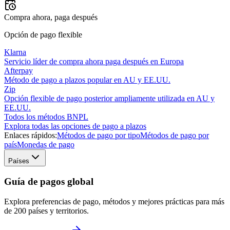
Compra ahora, paga después
Opción de pago flexible
Klarna
Servicio líder de compra ahora paga después en Europa
Afterpay
Método de pago a plazos popular en AU y EE.UU.
Zip
Opción flexible de pago posterior ampliamente utilizada en AU y
EE.UU.
Todos los métodos BNPL
Explora todas las opciones de pago a plazos
Enlaces rápidos:
Métodos de pago por tipo
Métodos de pago por
país
Monedas de pago
Países
Guía de pagos global
Explora preferencias de pago, métodos y mejores prácticas para más
de 200 países y territorios.