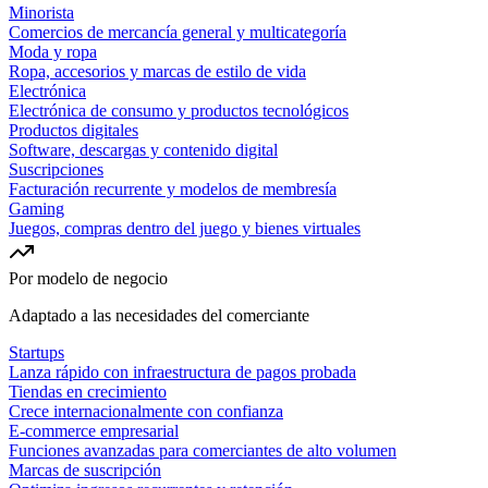
Minorista
Comercios de mercancía general y multicategoría
Moda y ropa
Ropa, accesorios y marcas de estilo de vida
Electrónica
Electrónica de consumo y productos tecnológicos
Productos digitales
Software, descargas y contenido digital
Suscripciones
Facturación recurrente y modelos de membresía
Gaming
Juegos, compras dentro del juego y bienes virtuales
Por modelo de negocio
Adaptado a las necesidades del comerciante
Startups
Lanza rápido con infraestructura de pagos probada
Tiendas en crecimiento
Crece internacionalmente con confianza
E-commerce empresarial
Funciones avanzadas para comerciantes de alto volumen
Marcas de suscripción