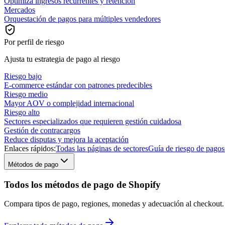
Optimiza ingresos recurrentes y retención
Mercados
Orquestación de pagos para múltiples vendedores
Por perfil de riesgo
Ajusta tu estrategia de pago al riesgo
Riesgo bajo
E-commerce estándar con patrones predecibles
Riesgo medio
Mayor AOV o complejidad internacional
Riesgo alto
Sectores especializados que requieren gestión cuidadosa
Gestión de contracargos
Reduce disputas y mejora la aceptación
Enlaces rápidos:
Todas las páginas de sectores
Guía de riesgo de pagos
Métodos de pago
Todos los métodos de pago de Shopify
Compara tipos de pago, regiones, monedas y adecuación al checkout.