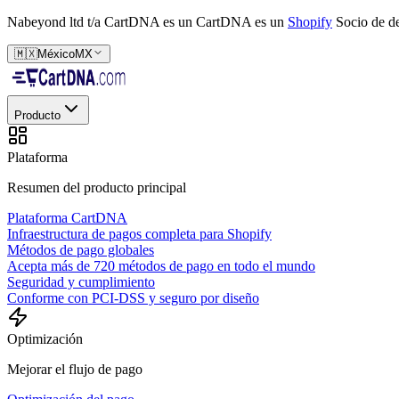
Nabeyond ltd t/a CartDNA es un
CartDNA es un
Shopify
Socio de de
🇲🇽
México
MX
Producto
Plataforma
Resumen del producto principal
Plataforma CartDNA
Infraestructura de pagos completa para Shopify
Métodos de pago globales
Acepta más de 720 métodos de pago en todo el mundo
Seguridad y cumplimiento
Conforme con PCI-DSS y seguro por diseño
Optimización
Mejorar el flujo de pago