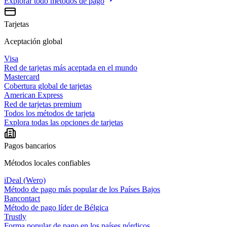
Explorar todo
métodos de pago
Tarjetas
Aceptación global
Visa
Red de tarjetas más aceptada en el mundo
Mastercard
Cobertura global de tarjetas
American Express
Red de tarjetas premium
Todos los métodos de tarjeta
Explora todas las opciones de tarjetas
Pagos bancarios
Métodos locales confiables
iDeal (Wero)
Método de pago más popular de los Países Bajos
Bancontact
Método de pago líder de Bélgica
Trustly
Forma popular de pago en los países nórdicos