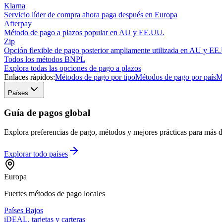
Klarna
Servicio líder de compra ahora paga después en Europa
Afterpay
Método de pago a plazos popular en AU y EE.UU.
Zip
Opción flexible de pago posterior ampliamente utilizada en AU y EE
Todos los métodos BNPL
Explora todas las opciones de pago a plazos
Enlaces rápidos:
Métodos de pago por tipo
Métodos de pago por país
M
Países
Guía de pagos global
Explora preferencias de pago, métodos y mejores prácticas para más de
Explorar todo
países
Europa
Fuertes métodos de pago locales
Países Bajos
iDEAL, tarjetas y carteras