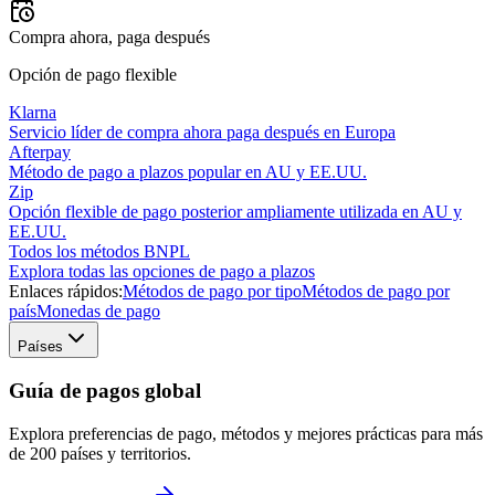
Compra ahora, paga después
Opción de pago flexible
Klarna
Servicio líder de compra ahora paga después en Europa
Afterpay
Método de pago a plazos popular en AU y EE.UU.
Zip
Opción flexible de pago posterior ampliamente utilizada en AU y
EE.UU.
Todos los métodos BNPL
Explora todas las opciones de pago a plazos
Enlaces rápidos:
Métodos de pago por tipo
Métodos de pago por
país
Monedas de pago
Países
Guía de pagos global
Explora preferencias de pago, métodos y mejores prácticas para más
de 200 países y territorios.