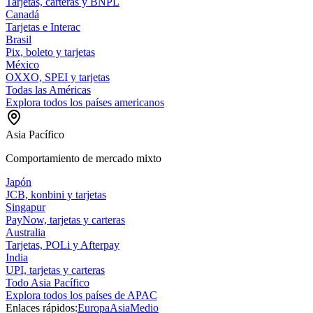
Tarjetas, carteras y BNPL
Canadá
Tarjetas e Interac
Brasil
Pix, boleto y tarjetas
México
OXXO, SPEI y tarjetas
Todas las Américas
Explora todos los países americanos
Asia Pacífico
Comportamiento de mercado mixto
Japón
JCB, konbini y tarjetas
Singapur
PayNow, tarjetas y carteras
Australia
Tarjetas, POLi y Afterpay
India
UPI, tarjetas y carteras
Todo Asia Pacífico
Explora todos los países de APAC
Enlaces rápidos:
Europa
Asia
Medio