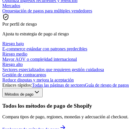
Optimiza ingresos recurrentes y retención
Mercados
Orquestación de pagos para múltiples vendedores
Por perfil de riesgo
Ajusta tu estrategia de pago al riesgo
Riesgo bajo
E-commerce estándar con patrones predecibles
Riesgo medio
Mayor AOV o complejidad internacional
Riesgo alto
Sectores especializados que requieren gestión cuidadosa
Gestión de contracargos
Reduce disputas y mejora la aceptación
Enlaces rápidos:
Todas las páginas de sectores
Guía de riesgo de pagos
Métodos de pago
Todos los métodos de pago de Shopify
Compara tipos de pago, regiones, monedas y adecuación al checkout.