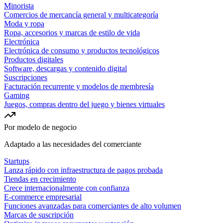
Minorista
Comercios de mercancía general y multicategoría
Moda y ropa
Ropa, accesorios y marcas de estilo de vida
Electrónica
Electrónica de consumo y productos tecnológicos
Productos digitales
Software, descargas y contenido digital
Suscripciones
Facturación recurrente y modelos de membresía
Gaming
Juegos, compras dentro del juego y bienes virtuales
Por modelo de negocio
Adaptado a las necesidades del comerciante
Startups
Lanza rápido con infraestructura de pagos probada
Tiendas en crecimiento
Crece internacionalmente con confianza
E-commerce empresarial
Funciones avanzadas para comerciantes de alto volumen
Marcas de suscripción