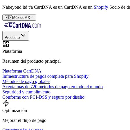
Nabeyond ltd t/a CartDNA es un
CartDNA es un
Shopify
Socio de de
🇲🇽
México
MX
Producto
Plataforma
Resumen del producto principal
Plataforma CartDNA
Infraestructura de pagos completa para Shopify
Métodos de pago globales
Acepta más de 720 métodos de pago en todo el mundo
Seguridad y cumplimiento
Conforme con PCI-DSS y seguro por diseño
Optimización
Mejorar el flujo de pago