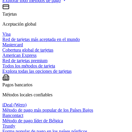
Explorar todo
métodos de pago
Tarjetas
Aceptación global
Visa
Red de tarjetas más aceptada en el mundo
Mastercard
Cobertura global de tarjetas
American Express
Red de tarjetas premium
Todos los métodos de tarjeta
Explora todas las opciones de tarjetas
Pagos bancarios
Métodos locales confiables
iDeal (Wero)
Método de pago más popular de los Países Bajos
Bancontact
Método de pago líder de Bélgica
Trustly
Forma popular de pago en los países nórdicos