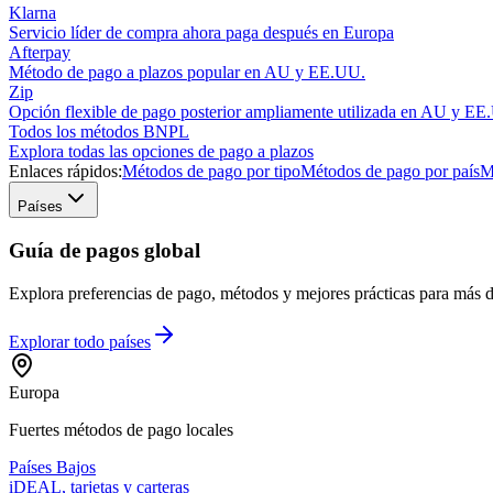
Klarna
Servicio líder de compra ahora paga después en Europa
Afterpay
Método de pago a plazos popular en AU y EE.UU.
Zip
Opción flexible de pago posterior ampliamente utilizada en AU y EE
Todos los métodos BNPL
Explora todas las opciones de pago a plazos
Enlaces rápidos:
Métodos de pago por tipo
Métodos de pago por país
M
Países
Guía de pagos global
Explora preferencias de pago, métodos y mejores prácticas para más de
Explorar todo
países
Europa
Fuertes métodos de pago locales
Países Bajos
iDEAL, tarjetas y carteras