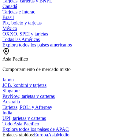
Tarjetas, carteras y BNPL
Canadá
Tarjetas e Interac
Brasil
Pix, boleto y tarjetas
México
OXXO, SPEI y tarjetas
Todas las Américas
Explora todos los países americanos
Asia Pacífico
Comportamiento de mercado mixto
Japón
JCB, konbini y tarjetas
Singapur
PayNow, tarjetas y carteras
Australia
Tarjetas, POLi y Afterpay
India
UPI, tarjetas y carteras
Todo Asia Pacífico
Explora todos los países de APAC
Enlaces rápidos:
Europa
Asia
Medio