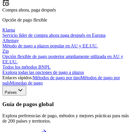
Compra ahora, paga después
Opción de pago flexible
Klarna
Servicio líder de compra ahora paga después en Europa
Afterpay
Método de pago a plazos popular en AU y EE.UU.
Zip
Opción flexible de pago posterior ampliamente utilizada en AU y
EE.UU.
Todos los métodos BNPL
Explora todas las opciones de pago a plazos
Enlaces rápidos:
Métodos de pago por tipo
Métodos de pago por
país
Monedas de pago
Países
Guía de pagos global
Explora preferencias de pago, métodos y mejores prácticas para más
de 200 países y territorios.