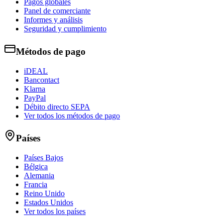
Pagos globales
Panel de comerciante
Informes y análisis
Seguridad y cumplimiento
Métodos de pago
iDEAL
Bancontact
Klarna
PayPal
Débito directo SEPA
Ver todos los métodos de pago
Países
Países Bajos
Bélgica
Alemania
Francia
Reino Unido
Estados Unidos
Ver todos los países