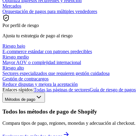
Optimiza ingresos recurrentes y retención
Mercados
Orquestación de pagos para múltiples vendedores
Por perfil de riesgo
Ajusta tu estrategia de pago al riesgo
Riesgo bajo
E-commerce estándar con patrones predecibles
Riesgo medio
Mayor AOV o complejidad internacional
Riesgo alto
Sectores especializados que requieren gestión cuidadosa
Gestión de contracargos
Reduce disputas y mejora la aceptación
Enlaces rápidos:
Todas las páginas de sectores
Guía de riesgo de pagos
Métodos de pago
Todos los métodos de pago de Shopify
Compara tipos de pago, regiones, monedas y adecuación al checkout.