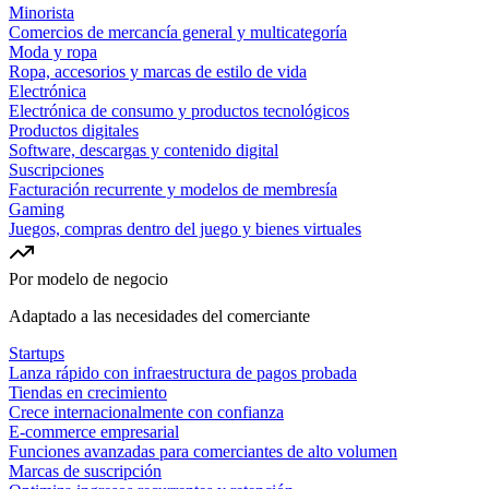
Minorista
Comercios de mercancía general y multicategoría
Moda y ropa
Ropa, accesorios y marcas de estilo de vida
Electrónica
Electrónica de consumo y productos tecnológicos
Productos digitales
Software, descargas y contenido digital
Suscripciones
Facturación recurrente y modelos de membresía
Gaming
Juegos, compras dentro del juego y bienes virtuales
Por modelo de negocio
Adaptado a las necesidades del comerciante
Startups
Lanza rápido con infraestructura de pagos probada
Tiendas en crecimiento
Crece internacionalmente con confianza
E-commerce empresarial
Funciones avanzadas para comerciantes de alto volumen
Marcas de suscripción