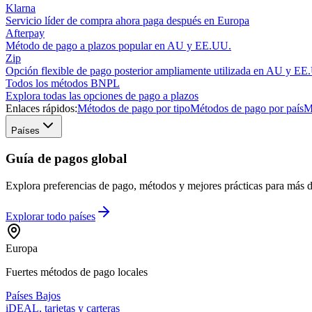
Klarna
Servicio líder de compra ahora paga después en Europa
Afterpay
Método de pago a plazos popular en AU y EE.UU.
Zip
Opción flexible de pago posterior ampliamente utilizada en AU y EE
Todos los métodos BNPL
Explora todas las opciones de pago a plazos
Enlaces rápidos:
Métodos de pago por tipo
Métodos de pago por país
M
Países
Guía de pagos global
Explora preferencias de pago, métodos y mejores prácticas para más de
Explorar todo
países
Europa
Fuertes métodos de pago locales
Países Bajos
iDEAL, tarjetas y carteras