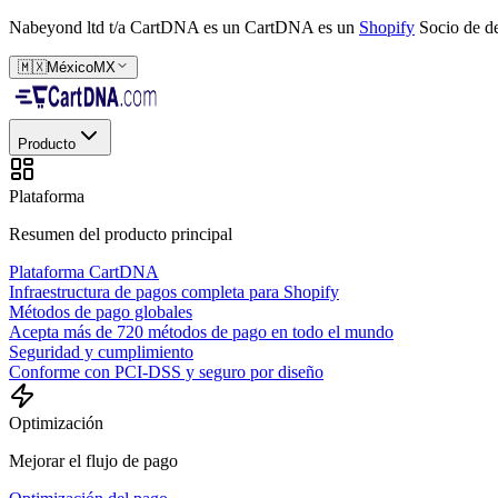
Nabeyond ltd t/a CartDNA es un
CartDNA es un
Shopify
Socio de de
🇲🇽
México
MX
Producto
Plataforma
Resumen del producto principal
Plataforma CartDNA
Infraestructura de pagos completa para Shopify
Métodos de pago globales
Acepta más de 720 métodos de pago en todo el mundo
Seguridad y cumplimiento
Conforme con PCI-DSS y seguro por diseño
Optimización
Mejorar el flujo de pago