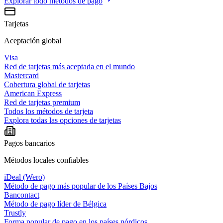
Explorar todo
métodos de pago
Tarjetas
Aceptación global
Visa
Red de tarjetas más aceptada en el mundo
Mastercard
Cobertura global de tarjetas
American Express
Red de tarjetas premium
Todos los métodos de tarjeta
Explora todas las opciones de tarjetas
Pagos bancarios
Métodos locales confiables
iDeal (Wero)
Método de pago más popular de los Países Bajos
Bancontact
Método de pago líder de Bélgica
Trustly
Forma popular de pago en los países nórdicos