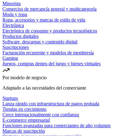
Minorista
Comercios de mercancía general y multicategoría
Moda y ropa
Ropa, accesorios y marcas de estilo de vida
Electrónica
Electrónica de consumo y productos tecnológicos
Productos digitales
Software, descargas y contenido digital
Suscripciones
Facturación recurrente y modelos de membresía
Gaming
Juegos, compras dentro del juego y bienes virtuales
Por modelo de negocio
Adaptado a las necesidades del comerciante
Startups
Lanza rápido con infraestructura de pagos probada
Tiendas en crecimiento
Crece internacionalmente con confianza
E-commerce empresarial
Funciones avanzadas para comerciantes de alto volumen
Marcas de suscripción