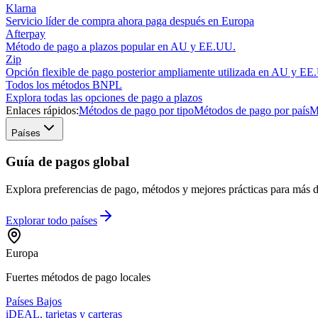
Klarna
Servicio líder de compra ahora paga después en Europa
Afterpay
Método de pago a plazos popular en AU y EE.UU.
Zip
Opción flexible de pago posterior ampliamente utilizada en AU y EE
Todos los métodos BNPL
Explora todas las opciones de pago a plazos
Enlaces rápidos:
Métodos de pago por tipo
Métodos de pago por país
M
Países
Guía de pagos global
Explora preferencias de pago, métodos y mejores prácticas para más de
Explorar todo
países
Europa
Fuertes métodos de pago locales
Países Bajos
iDEAL, tarjetas y carteras