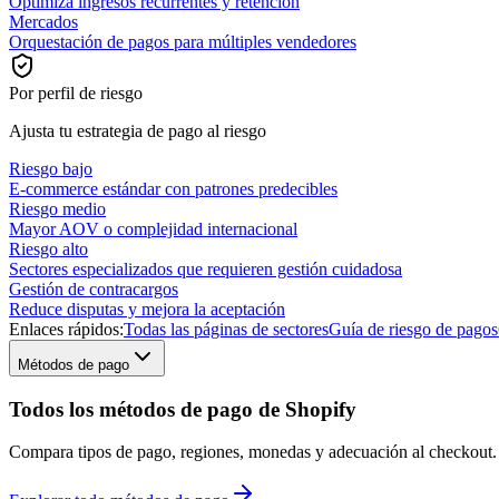
Optimiza ingresos recurrentes y retención
Mercados
Orquestación de pagos para múltiples vendedores
Por perfil de riesgo
Ajusta tu estrategia de pago al riesgo
Riesgo bajo
E-commerce estándar con patrones predecibles
Riesgo medio
Mayor AOV o complejidad internacional
Riesgo alto
Sectores especializados que requieren gestión cuidadosa
Gestión de contracargos
Reduce disputas y mejora la aceptación
Enlaces rápidos:
Todas las páginas de sectores
Guía de riesgo de pagos
Métodos de pago
Todos los métodos de pago de Shopify
Compara tipos de pago, regiones, monedas y adecuación al checkout.