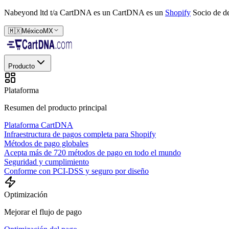
Nabeyond ltd t/a CartDNA es un
CartDNA es un
Shopify
Socio de de
🇲🇽
México
MX
Producto
Plataforma
Resumen del producto principal
Plataforma CartDNA
Infraestructura de pagos completa para Shopify
Métodos de pago globales
Acepta más de 720 métodos de pago en todo el mundo
Seguridad y cumplimiento
Conforme con PCI-DSS y seguro por diseño
Optimización
Mejorar el flujo de pago