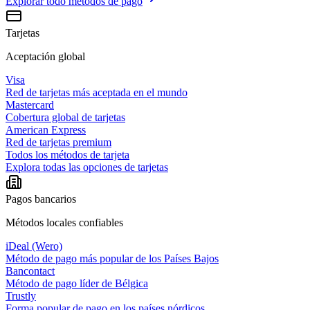
Explorar todo
métodos de pago
Tarjetas
Aceptación global
Visa
Red de tarjetas más aceptada en el mundo
Mastercard
Cobertura global de tarjetas
American Express
Red de tarjetas premium
Todos los métodos de tarjeta
Explora todas las opciones de tarjetas
Pagos bancarios
Métodos locales confiables
iDeal (Wero)
Método de pago más popular de los Países Bajos
Bancontact
Método de pago líder de Bélgica
Trustly
Forma popular de pago en los países nórdicos