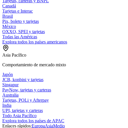
Tarjetas, carteras y BNPL
Canadá
Tarjetas e Interac
Brasil
Pix, boleto y tarjetas
México
OXXO, SPEI y tarjetas
Todas las Américas
Explora todos los países americanos
Asia Pacífico
Comportamiento de mercado mixto
Japón
JCB, konbini y tarjetas
Singapur
PayNow, tarjetas y carteras
Australia
Tarjetas, POLi y Afterpay
India
UPI, tarjetas y carteras
Todo Asia Pacífico
Explora todos los países de APAC
Enlaces rápidos:
Europa
Asia
Medio