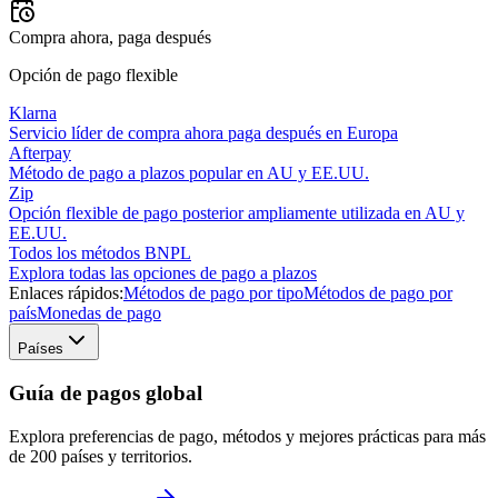
Compra ahora, paga después
Opción de pago flexible
Klarna
Servicio líder de compra ahora paga después en Europa
Afterpay
Método de pago a plazos popular en AU y EE.UU.
Zip
Opción flexible de pago posterior ampliamente utilizada en AU y
EE.UU.
Todos los métodos BNPL
Explora todas las opciones de pago a plazos
Enlaces rápidos:
Métodos de pago por tipo
Métodos de pago por
país
Monedas de pago
Países
Guía de pagos global
Explora preferencias de pago, métodos y mejores prácticas para más
de 200 países y territorios.