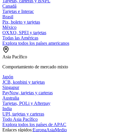
Tarjetas, carteras y BNPL
Canadá
Tarjetas e Interac
Brasil
Pix, boleto y tarjetas
México
OXXO, SPEI y tarjetas
Todas las Américas
Explora todos los países americanos
Asia Pacífico
Comportamiento de mercado mixto
Japón
JCB, konbini y tarjetas
Singapur
PayNow, tarjetas y carteras
Australia
Tarjetas, POLi y Afterpay
India
UPI, tarjetas y carteras
Todo Asia Pacífico
Explora todos los países de APAC
Enlaces rápidos:
Europa
Asia
Medio