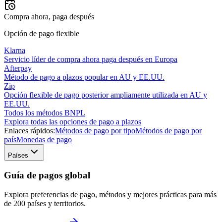
Compra ahora, paga después
Opción de pago flexible
Klarna
Servicio líder de compra ahora paga después en Europa
Afterpay
Método de pago a plazos popular en AU y EE.UU.
Zip
Opción flexible de pago posterior ampliamente utilizada en AU y
EE.UU.
Todos los métodos BNPL
Explora todas las opciones de pago a plazos
Enlaces rápidos:
Métodos de pago por tipo
Métodos de pago por
país
Monedas de pago
Países
Guía de pagos global
Explora preferencias de pago, métodos y mejores prácticas para más
de 200 países y territorios.