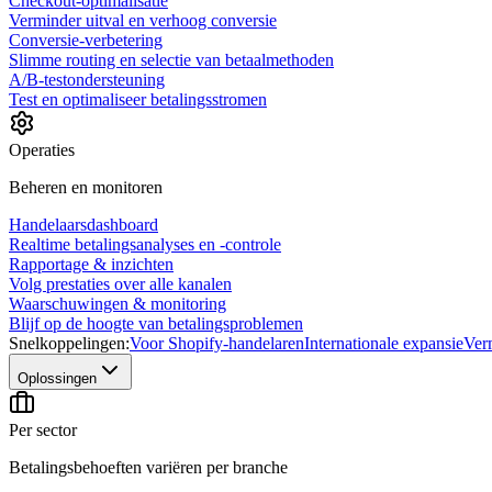
Checkout-optimalisatie
Verminder uitval en verhoog conversie
Conversie-verbetering
Slimme routing en selectie van betaalmethoden
A/B-testondersteuning
Test en optimaliseer betalingsstromen
Operaties
Beheren en monitoren
Handelaarsdashboard
Realtime betalingsanalyses en -controle
Rapportage & inzichten
Volg prestaties over alle kanalen
Waarschuwingen & monitoring
Blijf op de hoogte van betalingsproblemen
Snelkoppelingen:
Voor Shopify-handelaren
Internationale expansie
Ver
Oplossingen
Per sector
Betalingsbehoeften variëren per branche