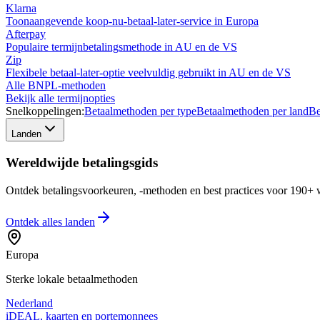
Klarna
Toonaangevende koop-nu-betaal-later-service in Europa
Afterpay
Populaire termijnbetalingsmethode in AU en de VS
Zip
Flexibele betaal-later-optie veelvuldig gebruikt in AU en de VS
Alle BNPL-methoden
Bekijk alle termijnopties
Snelkoppelingen:
Betaalmethoden per type
Betaalmethoden per land
Be
Landen
Wereldwijde betalingsgids
Ontdek betalingsvoorkeuren, -methoden en best practices voor 190+ w
Ontdek alles
landen
Europa
Sterke lokale betaalmethoden
Nederland
iDEAL, kaarten en portemonnees