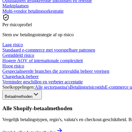
Optimaliseer terugkerende inkomsten en retentie
Marktplaatsen
Multi-vendor betalingsorkestratie
Per risicoprofiel
Stem uw betalingsstrategie af op risico
Laag risico
Standaard e-commerce met voorspelbare patronen
Gemiddeld risico
Hogere AOV of internationale complexiteit
Hoog risico
Gespecialiseerde branches die zorgvuldig beheer vereisen
Chargeback-beheer
Verminder geschillen en verbeter acceptatie
Snelkoppelingen:
Alle sectorpagina's
Betalingsrisicogids
E-commerce u
Betaalmethoden
Alle Shopify-betaalmethoden
Vergelijk betalingstypen, regio's, valuta's en checkout-geschiktheid.