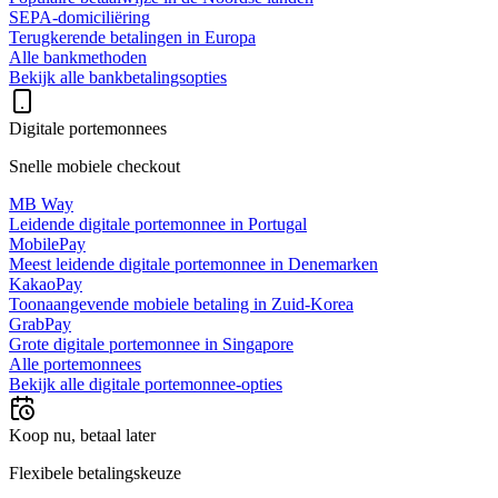
SEPA-domiciliëring
Terugkerende betalingen in Europa
Alle bankmethoden
Bekijk alle bankbetalingsopties
Digitale portemonnees
Snelle mobiele checkout
MB Way
Leidende digitale portemonnee in Portugal
MobilePay
Meest leidende digitale portemonnee in Denemarken
KakaoPay
Toonaangevende mobiele betaling in Zuid-Korea
GrabPay
Grote digitale portemonnee in Singapore
Alle portemonnees
Bekijk alle digitale portemonnee-opties
Koop nu, betaal later
Flexibele betalingskeuze