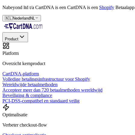
Nabeyond ltd t/a CartDNA is een
CartDNA is een
Shopify
Betaalapp
🇳🇱
Nederland
NL
Product
Platform
Overzicht kernproduct
CartDNA-platform
Volledige betalingsinfrastructuur voor Shopify
Wereldwijde betaalmethoden
Accepteer meer dan 720 betaalmethoden wereldwijd
Beveiliging & compliance
PCI-DSS-compatibel en standaard veilig
Optimalisatie
Verbeter checkout-flow