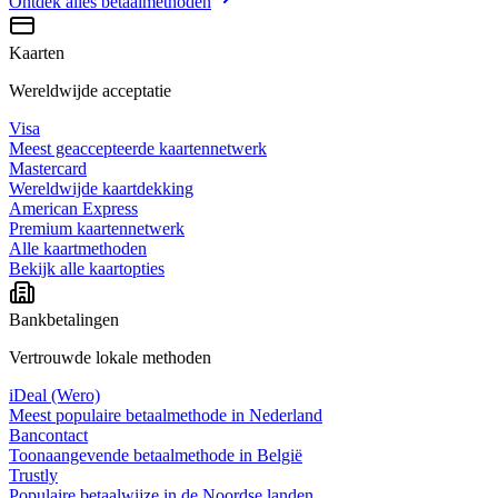
Ontdek alles
betaalmethoden
Kaarten
Wereldwijde acceptatie
Visa
Meest geaccepteerde kaartennetwerk
Mastercard
Wereldwijde kaartdekking
American Express
Premium kaartennetwerk
Alle kaartmethoden
Bekijk alle kaartopties
Bankbetalingen
Vertrouwde lokale methoden
iDeal (Wero)
Meest populaire betaalmethode in Nederland
Bancontact
Toonaangevende betaalmethode in België
Trustly
Populaire betaalwijze in de Noordse landen