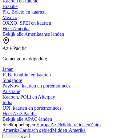
Kaarten en Interac
Brazilië
Pix, Boleto en kaarten
Mexico
OXXO, SPEI en kaarten
Heel Amerika
Bekijk alle Amerikaanse landen
Azië-Pacific
Gemengd marktgedrag
Japan
JCB, Konbini en kaarten
Singapore
PayNow, kaarten en portemonnees
Australië
Kaarten, POLi en Afterpay
India
UPI, kaarten en portemonnees
Heel Azië-Pacific
Bekijk alle APAC-landen
Snelkoppelingen:
Europa
Azië
Midden-Oosten
Zuid-
Amerika
Caribisch gebied
Midden-Amerika