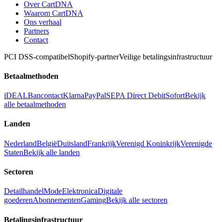
Over CartDNA
Waarom CartDNA
Ons verhaal
Partners
Contact
PCI DSS-compatibel
Shopify-partner
Veilige betalingsinfrastructuur
Betaalmethoden
iDEAL
Bancontact
Klarna
PayPal
SEPA Direct Debit
Sofort
Bekijk
alle betaalmethoden
Landen
Nederland
België
Duitsland
Frankrijk
Verenigd Koninkrijk
Verenigde
Staten
Bekijk alle landen
Sectoren
Detailhandel
Mode
Elektronica
Digitale
goederen
Abonnementen
Gaming
Bekijk alle sectoren
Betalingsinfrastructuur