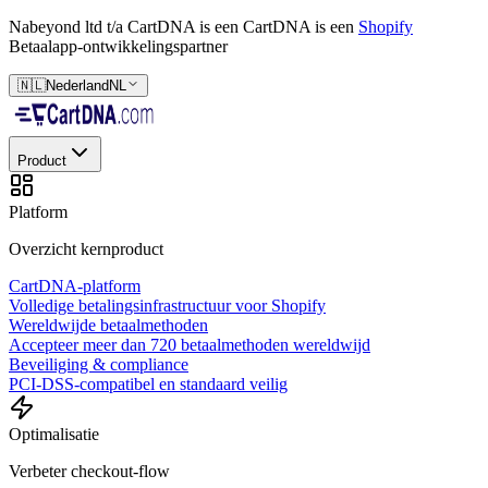
Nabeyond ltd t/a CartDNA is een
CartDNA is een
Shopify
Betaalapp-ontwikkelingspartner
🇳🇱
Nederland
NL
Product
Platform
Overzicht kernproduct
CartDNA-platform
Volledige betalingsinfrastructuur voor Shopify
Wereldwijde betaalmethoden
Accepteer meer dan 720 betaalmethoden wereldwijd
Beveiliging & compliance
PCI-DSS-compatibel en standaard veilig
Optimalisatie
Verbeter checkout-flow