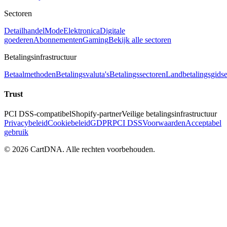
Sectoren
Detailhandel
Mode
Elektronica
Digitale
goederen
Abonnementen
Gaming
Bekijk alle sectoren
Betalingsinfrastructuur
Betaalmethoden
Betalingsvaluta's
Betalingssectoren
Landbetalingsgids
Trust
PCI DSS-compatibel
Shopify-partner
Veilige betalingsinfrastructuur
Privacybeleid
Cookiebeleid
GDPR
PCI DSS
Voorwaarden
Acceptabel
gebruik
©
2026
CartDNA
.
Alle rechten voorbehouden
.