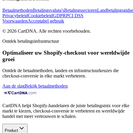
Betaalmethoden
Betalingsvaluta's
Betalingssectoren
Landbetalingsgids
Privacybeleid
Cookiebeleid
GDPR
PCI DSS
Voorwaarden
Acceptabel gebruik
©
2026
CartDNA
.
Alle rechten voorbehouden
.
Ontdek betalingsinfrastructuur
Optimaliseer uw Shopify-checkout voor wereldwijde
groei
Ontdek de betaalmethoden, landen en infrastructuurkeuzes die
checkout-conversie in elke markt verbeteren.
Aan de slag
Bekijk betaalmethoden
CartDNA helpt Shopify-handelaren de juiste betalingsmix voor elke
markt te kiezen, checkout-conversie te verbeteren en wereldwijde
handel met meer vertrouwen te schalen.
Product