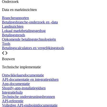
Onderzoek
Data en marktinzichten
Brancherapporten
Betalingsbranche-onderzoek en -data
Landinzichten
Lokaal marktbetalingsgedrag
Betalingstrends
Opkomende betalingstechnologieën
Tools
Betalingscalculators en vergelijkingstools
Bouwen
Technische implementatie
Ontwikkelaarsdocumentatie
API-documentatie en integratiegidsen
App-documentatie
Shopify-app-installatiegidsen
Integratiehulp
Technische ondersteuningsbronnen
API-referentie
Volledige API-endpointdocumentatie