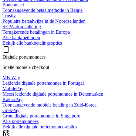
Bancontact
Toonaangevende betaalmethode in België
Trustly
Populaire betaalwijze in de Noordse landen
SEPA-domiciliëring
Terugkerende betalingen in Europa
Alle bankmethoden
Bekijk alle bankbetalingsopties
Digitale portemonnees
Snelle mobiele checkout
MB Way
Leidende digitale portemonnee in Portugal
MobilePay
Meest leidende digitale portemonnee in Denemarken
KakaoPay
Toonaangevende mobiele betaling in Zuid-Korea
GrabPay
Grote digitale portemonnee in Singapore
Alle portemonnees
Bekijk alle digitale portemonnee-opties