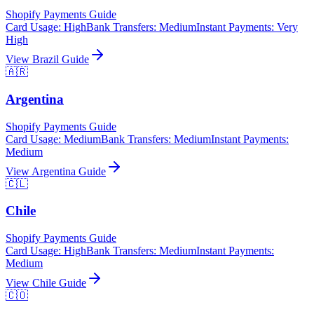
Shopify Payments Guide
Card Usage
:
High
Bank Transfers
:
Medium
Instant Payments
:
Very
High
View
Brazil
Guide
🇦🇷
Argentina
Shopify Payments Guide
Card Usage
:
Medium
Bank Transfers
:
Medium
Instant Payments
:
Medium
View
Argentina
Guide
🇨🇱
Chile
Shopify Payments Guide
Card Usage
:
High
Bank Transfers
:
Medium
Instant Payments
:
Medium
View
Chile
Guide
🇨🇴