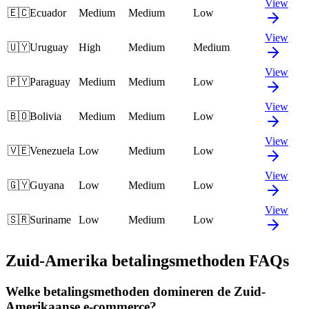
View
🇪🇨
Ecuador
Medium
Medium
Low
View
🇺🇾
Uruguay
High
Medium
Medium
View
🇵🇾
Paraguay
Medium
Medium
Low
View
🇧🇴
Bolivia
Medium
Medium
Low
View
🇻🇪
Venezuela
Low
Medium
Low
View
🇬🇾
Guyana
Low
Medium
Low
View
🇸🇷
Suriname
Low
Medium
Low
Zuid-Amerika betalingsmethoden FAQs
Welke betalingsmethoden domineren de Zuid-
Amerikaanse e-commerce?