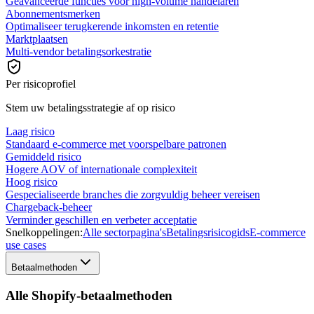
Geavanceerde functies voor high-volume handelaren
Abonnementsmerken
Optimaliseer terugkerende inkomsten en retentie
Marktplaatsen
Multi-vendor betalingsorkestratie
Per risicoprofiel
Stem uw betalingsstrategie af op risico
Laag risico
Standaard e-commerce met voorspelbare patronen
Gemiddeld risico
Hogere AOV of internationale complexiteit
Hoog risico
Gespecialiseerde branches die zorgvuldig beheer vereisen
Chargeback-beheer
Verminder geschillen en verbeter acceptatie
Snelkoppelingen:
Alle sectorpagina's
Betalingsrisicogids
E-commerce
use cases
Betaalmethoden
Alle Shopify-betaalmethoden