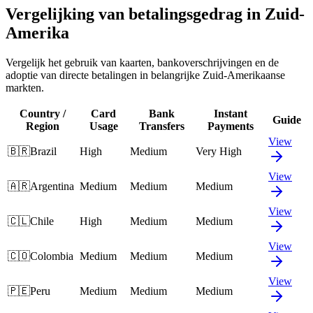
Vergelijking van betalingsgedrag in Zuid-
Amerika
Vergelijk het gebruik van kaarten, bankoverschrijvingen en de
adoptie van directe betalingen in belangrijke Zuid-Amerikaanse
markten.
Country /
Card
Bank
Instant
Guide
Region
Usage
Transfers
Payments
View
🇧🇷
Brazil
High
Medium
Very High
View
🇦🇷
Argentina
Medium
Medium
Medium
View
🇨🇱
Chile
High
Medium
Medium
View
🇨🇴
Colombia
Medium
Medium
Medium
View
🇵🇪
Peru
Medium
Medium
Medium