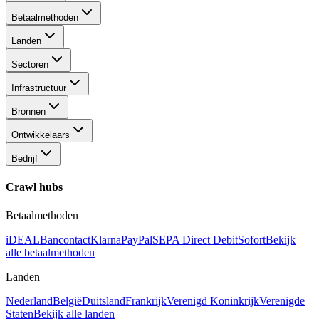
Betaalmethoden
Landen
Sectoren
Infrastructuur
Bronnen
Ontwikkelaars
Bedrijf
Crawl hubs
Betaalmethoden
iDEAL
Bancontact
Klarna
PayPal
SEPA Direct Debit
Sofort
Bekijk
alle betaalmethoden
Landen
Nederland
België
Duitsland
Frankrijk
Verenigd Koninkrijk
Verenigde
Staten
Bekijk alle landen