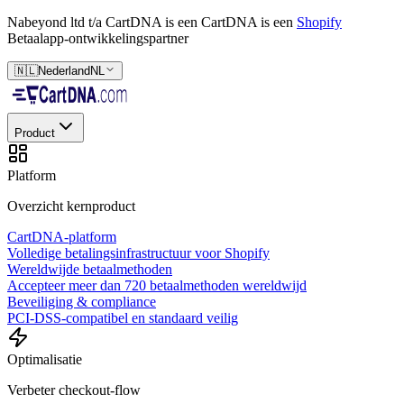
Nabeyond ltd t/a CartDNA is een
CartDNA is een
Shopify
Betaalapp-ontwikkelingspartner
🇳🇱
Nederland
NL
Product
Platform
Overzicht kernproduct
CartDNA-platform
Volledige betalingsinfrastructuur voor Shopify
Wereldwijde betaalmethoden
Accepteer meer dan 720 betaalmethoden wereldwijd
Beveiliging & compliance
PCI-DSS-compatibel en standaard veilig
Optimalisatie
Verbeter checkout-flow