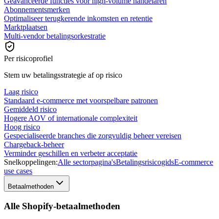
Geavanceerde functies voor high-volume handelaren
Abonnementsmerken
Optimaliseer terugkerende inkomsten en retentie
Marktplaatsen
Multi-vendor betalingsorkestratie
Per risicoprofiel
Stem uw betalingsstrategie af op risico
Laag risico
Standaard e-commerce met voorspelbare patronen
Gemiddeld risico
Hogere AOV of internationale complexiteit
Hoog risico
Gespecialiseerde branches die zorgvuldig beheer vereisen
Chargeback-beheer
Verminder geschillen en verbeter acceptatie
Snelkoppelingen:
Alle sectorpagina's
Betalingsrisicogids
E-commerce
use cases
Betaalmethoden
Alle Shopify-betaalmethoden