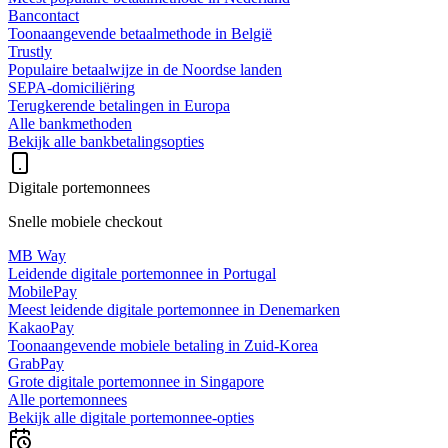
Bancontact
Toonaangevende betaalmethode in België
Trustly
Populaire betaalwijze in de Noordse landen
SEPA-domiciliëring
Terugkerende betalingen in Europa
Alle bankmethoden
Bekijk alle bankbetalingsopties
Digitale portemonnees
Snelle mobiele checkout
MB Way
Leidende digitale portemonnee in Portugal
MobilePay
Meest leidende digitale portemonnee in Denemarken
KakaoPay
Toonaangevende mobiele betaling in Zuid-Korea
GrabPay
Grote digitale portemonnee in Singapore
Alle portemonnees
Bekijk alle digitale portemonnee-opties