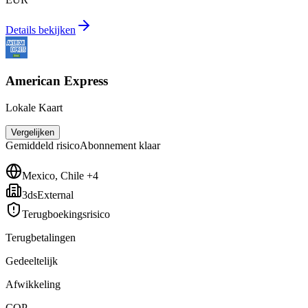
Details bekijken
American Express
Lokale Kaart
Vergelijken
Gemiddeld
risico
Abonnement klaar
Mexico, Chile +4
3dsExternal
Terugboekingsrisico
Terugbetalingen
Gedeeltelijk
Afwikkeling
COP