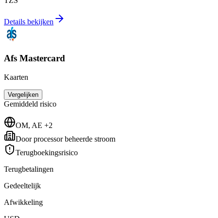
TZS
Details bekijken
Afs Mastercard
Kaarten
Vergelijken
Gemiddeld
risico
OM, AE +2
Door processor beheerde stroom
Terugboekingsrisico
Terugbetalingen
Gedeeltelijk
Afwikkeling