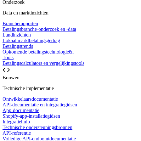
Onderzoek
Data en marktinzichten
Brancherapporten
Betalingsbranche-onderzoek en -data
Landinzichten
Lokaal marktbetalingsgedrag
Betalingstrends
Opkomende betalingstechnologieën
Tools
Betalingscalculators en vergelijkingstools
Bouwen
Technische implementatie
Ontwikkelaarsdocumentatie
API-documentatie en integratiegidsen
App-documentatie
Shopify-app-installatiegidsen
Integratiehulp
Technische ondersteuningsbronnen
API-referentie
Volledige API-endpointdocumentatie