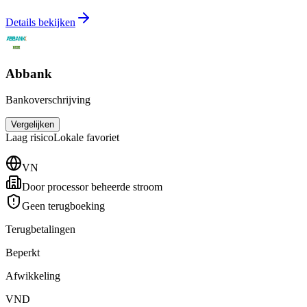
Details bekijken
Abbank
Bankoverschrijving
Vergelijken
Laag
risico
Lokale favoriet
VN
Door processor beheerde stroom
Geen terugboeking
Terugbetalingen
Beperkt
Afwikkeling
VND