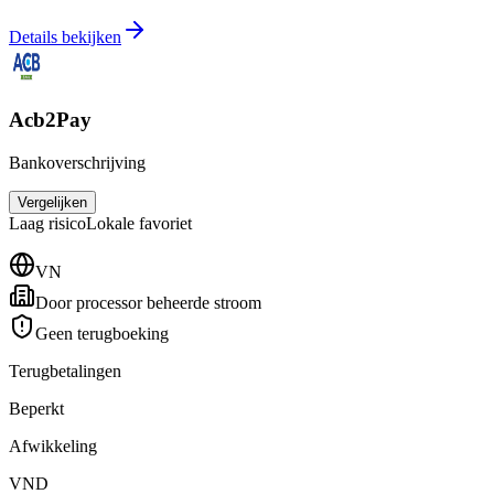
Details bekijken
Acb2Pay
Bankoverschrijving
Vergelijken
Laag
risico
Lokale favoriet
VN
Door processor beheerde stroom
Geen terugboeking
Terugbetalingen
Beperkt
Afwikkeling
VND