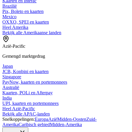
Kaarten en Interac
Brazilië
Pix, Boleto en kaarten
Mexico
OXXO, SPEI en kaarten
Heel Amerika
Bekijk alle Amerikaanse landen
Azië-Pacific
Gemengd marktgedrag
Japan
JCB, Konbini en kaarten
Singapore
PayNow, kaarten en portemonnees
Australië
Kaarten, POLi en Afterpay
India
UPI, kaarten en portemonnees
Heel Azië-Pacific
Bekijk alle APAC-landen
Snelkoppelingen:
Europa
Azië
Midden-Oosten
Zuid-
Amerika
Caribisch gebied
Midden-Amerika