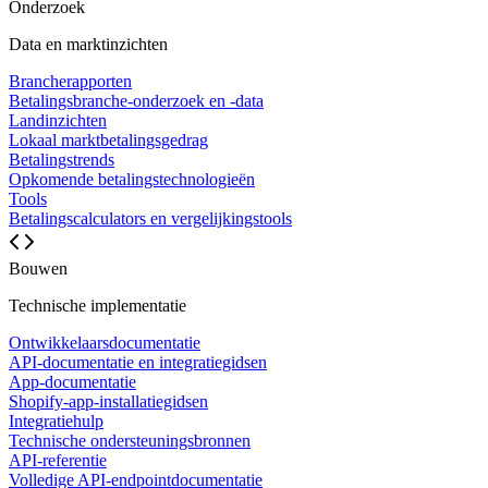
Onderzoek
Data en marktinzichten
Brancherapporten
Betalingsbranche-onderzoek en -data
Landinzichten
Lokaal marktbetalingsgedrag
Betalingstrends
Opkomende betalingstechnologieën
Tools
Betalingscalculators en vergelijkingstools
Bouwen
Technische implementatie
Ontwikkelaarsdocumentatie
API-documentatie en integratiegidsen
App-documentatie
Shopify-app-installatiegidsen
Integratiehulp
Technische ondersteuningsbronnen
API-referentie
Volledige API-endpointdocumentatie