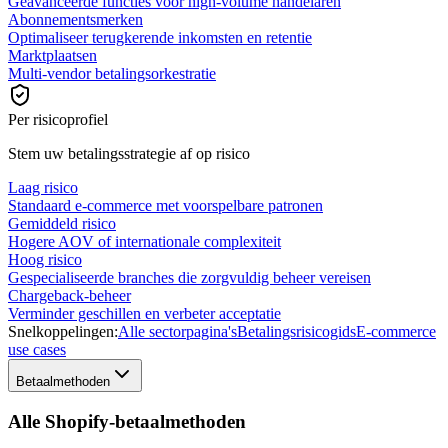
Geavanceerde functies voor high-volume handelaren
Abonnementsmerken
Optimaliseer terugkerende inkomsten en retentie
Marktplaatsen
Multi-vendor betalingsorkestratie
Per risicoprofiel
Stem uw betalingsstrategie af op risico
Laag risico
Standaard e-commerce met voorspelbare patronen
Gemiddeld risico
Hogere AOV of internationale complexiteit
Hoog risico
Gespecialiseerde branches die zorgvuldig beheer vereisen
Chargeback-beheer
Verminder geschillen en verbeter acceptatie
Snelkoppelingen:
Alle sectorpagina's
Betalingsrisicogids
E-commerce
use cases
Betaalmethoden
Alle Shopify-betaalmethoden