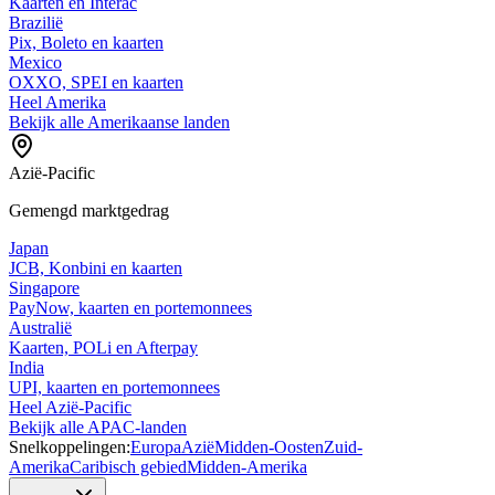
Kaarten en Interac
Brazilië
Pix, Boleto en kaarten
Mexico
OXXO, SPEI en kaarten
Heel Amerika
Bekijk alle Amerikaanse landen
Azië-Pacific
Gemengd marktgedrag
Japan
JCB, Konbini en kaarten
Singapore
PayNow, kaarten en portemonnees
Australië
Kaarten, POLi en Afterpay
India
UPI, kaarten en portemonnees
Heel Azië-Pacific
Bekijk alle APAC-landen
Snelkoppelingen:
Europa
Azië
Midden-Oosten
Zuid-
Amerika
Caribisch gebied
Midden-Amerika