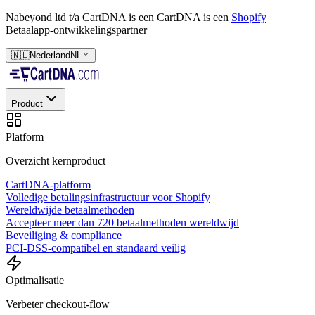
Nabeyond ltd t/a CartDNA is een
CartDNA is een
Shopify
Betaalapp-ontwikkelingspartner
🇳🇱
Nederland
NL
Product
Platform
Overzicht kernproduct
CartDNA-platform
Volledige betalingsinfrastructuur voor Shopify
Wereldwijde betaalmethoden
Accepteer meer dan 720 betaalmethoden wereldwijd
Beveiliging & compliance
PCI-DSS-compatibel en standaard veilig
Optimalisatie
Verbeter checkout-flow