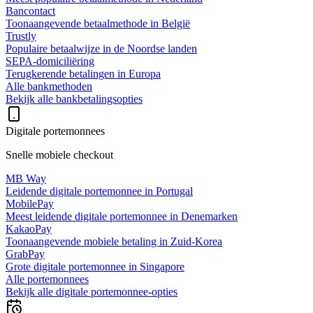
Bancontact
Toonaangevende betaalmethode in België
Trustly
Populaire betaalwijze in de Noordse landen
SEPA-domiciliëring
Terugkerende betalingen in Europa
Alle bankmethoden
Bekijk alle bankbetalingsopties
Digitale portemonnees
Snelle mobiele checkout
MB Way
Leidende digitale portemonnee in Portugal
MobilePay
Meest leidende digitale portemonnee in Denemarken
KakaoPay
Toonaangevende mobiele betaling in Zuid-Korea
GrabPay
Grote digitale portemonnee in Singapore
Alle portemonnees
Bekijk alle digitale portemonnee-opties